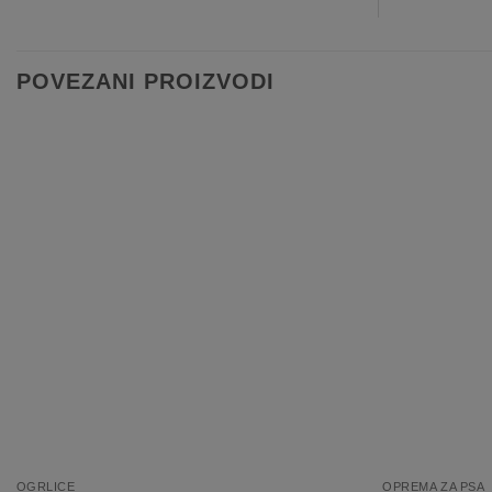
POVEZANI PROIZVODI
Dodaj
na
listo
želja
+
+
OGRLICE
OPREMA ZA PSA