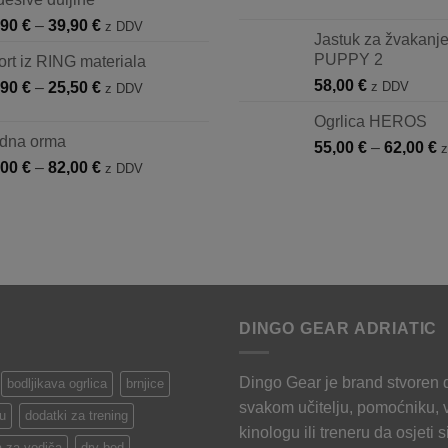
do
Raspon
,90
€
–
39,90
€
21,90 €
z DDV
Jastuk za žvakan
cijena:
PUPPY 2
rt iz RING materiala
od
58,00
€
Raspon
,90
€
–
25,50
€
29,90 €
z DDV
z DDV
cijena:
do
Ogrlica HEROS
od
39,90 €
dna orma
R
55,00
€
–
62,00
€
12,90 €
Raspon
,00
€
–
82,00
€
c
z DDV
do
cijena:
o
25,50 €
od
5
75,00 €
d
do
6
82,00 €
DINGO GEAR ADRIATIC
Dingo Gear je brand stvoren
bodljikava ogrlica
brnjice
svakom učitelju, pomoćniku, 
u
dodatki za trening
kinologu ili treneru da osjeti s
 za vodiča
dry bed