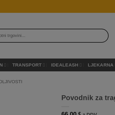
N
TRANSPORT
IDEALEASH
LJEKARNA
DLJIVOSTI
Povodnik za tra
Dodaj
66,00
na
€
z DDV