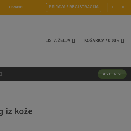
PRIJAVA / REGISTRACIJA
Hrvatski
LISTA ŽELJA
KOŠARICA /
0,00
€
ASTOR.SI
g iz kože