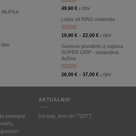
16,90 €
do
Ocjenjeno
49,90
€
z DDV
je MUFKA
5.00
od 5
25,00 €
Lopta od RING materiala
Ocjenjeno
Raspon
19,90
€
–
22,00
€
z DDV
5.00
od 5
cijena:
aspon
z DDV
Gumiran povodnik iz najlona
od
ijena:
SUPER GRIP - nastavljiva
19,90 €
d
dužina
do
5,00 €
22,00 €
o
Ocjenjeno
Raspon
26,00
€
–
37,00
€
z DDV
2,00 €
5.00
od 5
cijena:
od
26,00 €
AKTUALNO!
do
37,00 €
 da pomogne
[mc4wp_form id="7207"]
vodiču,
igurnost i