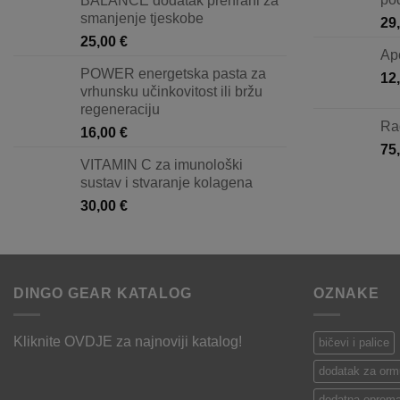
BALANCE dodatak prehrani za
smanjenje tjeskobe
29
25,00
€
Apo
POWER energetska pasta za
12
vrhunsku učinkovitost ili bržu
regeneraciju
Ra
16,00
€
75
VITAMIN C za imunološki
sustav i stvaranje kolagena
30,00
€
DINGO GEAR KATALOG
OZNAKE
Kliknite
OVDJE
za najnoviji katalog!
bičevi i palice
dodatak za orm
dodatna oprema