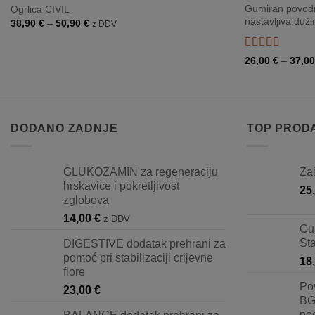
Gumiran povodn
Ogrlica CIVIL
nastavljiva duži
Raspon
38,90
€
–
50,90
€
z DDV
cijena:
od
38,90 €
Ocjenjeno
5
26,00
€
–
37,0
do
od 5
50,90 €
DODANO ZADNJE
TOP PROD
GLUKOZAMIN za regeneraciju
Za
hrskavice i pokretljivost
25
zglobova
14,00
€
z DDV
Gu
St
DIGESTIVE dodatak prehrani za
pomoć pri stabilizaciji crijevne
18
flore
Po
23,00
€
BG
pod