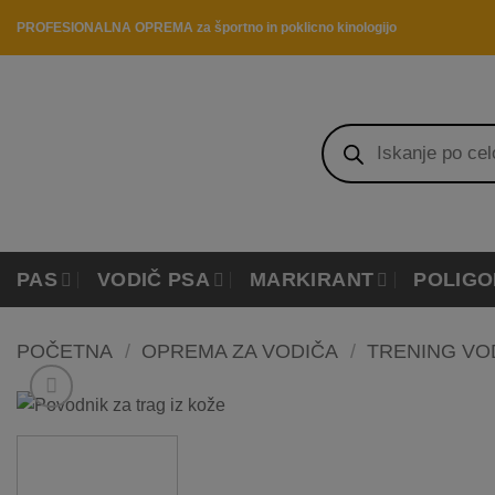
Skip
PROFESIONALNA OPREMA za športno in poklicno kinologijo
to
content
Products
search
PAS
VODIČ PSA
MARKIRANT
POLIGO
POČETNA
/
OPREMA ZA VODIČA
/
TRENING VO