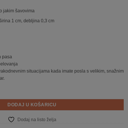
lo jakim šavovima
širina 1 cm, debljina 0,3 cm
h pasa
jelovanja
 svakodnevnim situacijama kada imate posla s velikim, snažnim
ar.
ina
DODAJ U KOŠARICU
Dodaj na listo želja