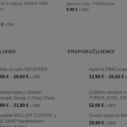
ik iz najlona SUPER GRIP –
Aport iz kože -TVRDA koža
na
9,90
€
z DDV
Raspon
0
€
z DDV
cijena:
od
26,00 €
do
37,00 €
AJANO
PREPORUČUJEMO!
štita za ruku NEOPREN
Aport iz RING mate
Raspon
R
,00
€
–
29,00
€
12,90
€
–
25,50
€
z DDV
cijena:
c
od
o
mena lopta s užetom
Zaštitna navlaka za
25,00 €
1
armark Swing 'n Fling Chew
TVRDA JUTA - P
do
d
Raspon
,90
€
–
21,90
€
52,00
€
z DDV
z DDV
29,00 €
2
cijena:
vodnik ROLLER COYOTE s
Drveni aport sa
od
B SNAP karabinerom -
18,90 €
29,90
€
z DDV
esive duljine