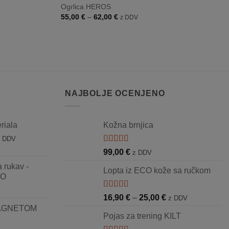
Ogrlica HEROS
Raspon
55,00
€
–
62,00
€
z DDV
cijena:
od
55,00 €
do
62,00 €
NAJBOLJE OCENJENO
riala
Kožna brnjica
aspon
z DDV
ijena:
Ocjenjeno
99,00
€
z DDV
5.00
od 5
d
 rukav -
2,90 €
Lopta iz ECO kože sa ručkom
RO
o
5,50 €
Ocjenjeno
Raspon
16,90
€
–
25,00
€
z DDV
5.00
od 5
cijena:
 MAGNETOM
Pojas za trening KILT
od