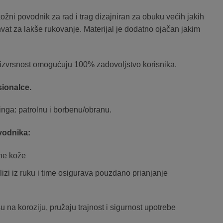
ni povodnik za rad i trag dizajniran za obuku većih jakih
vat za lakše rukovanje. Materijal je dodatno ojačan jakim
i izvrsnost omogućuju 100% zadovoljstvo korisnika.
sionalce.
ninga: patrolnu i borbenu/obranu.
vodnika:
tne kože
lizi iz ruku i time osigurava pouzdano prianjanje
su na koroziju, pružaju trajnost i sigurnost upotrebe