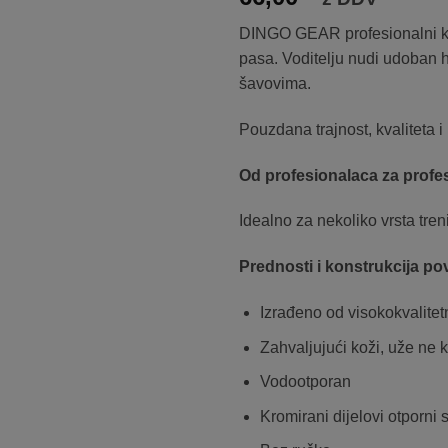
listo
želja
DINGO GEAR profesionalni kož
pasa. Voditelju nudi udoban h
šavovima.
Pouzdana trajnost, kvaliteta 
Od profesionalaca za profe
Idealno za nekoliko vrsta tre
Prednosti i konstrukcija po
Izrađeno od visokokvalite
Zahvaljujući koži, uže ne k
Vodootporan
Kromirani dijelovi otporni 