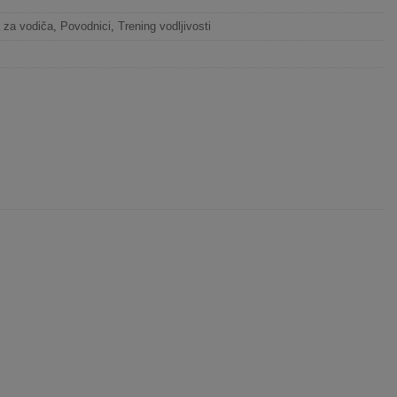
 za vodiča
,
Povodnici
,
Trening vodljivosti