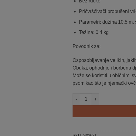
Bez ručke
Pričvršćivači probušeni vr
Parametri: dužina 10,5 m, 
Težina: 0,4 kg
Povodnik za:
Osposobljavanje velikih, jaki
Obuka, ophodnje i borbena d
Može se koristiti u običnim,
psom kao što je njemački ovč
Povodnik za trag iz kože količ
SKU:
S03621