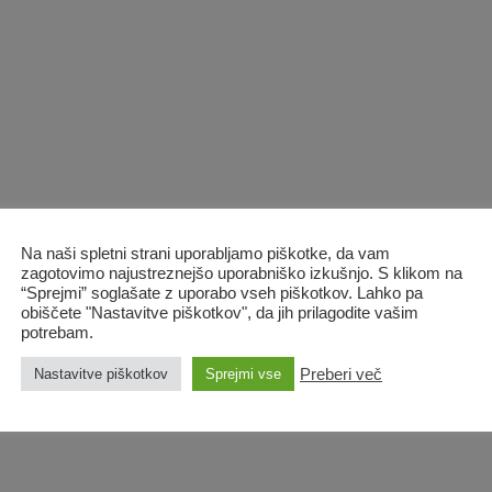
Na naši spletni strani uporabljamo piškotke, da vam
zagotovimo najustreznejšo uporabniško izkušnjo. S klikom na
“Sprejmi” soglašate z uporabo vseh piškotkov. Lahko pa
obiščete "Nastavitve piškotkov", da jih prilagodite vašim
potrebam.
Preberi več
Nastavitve piškotkov
Sprejmi vse