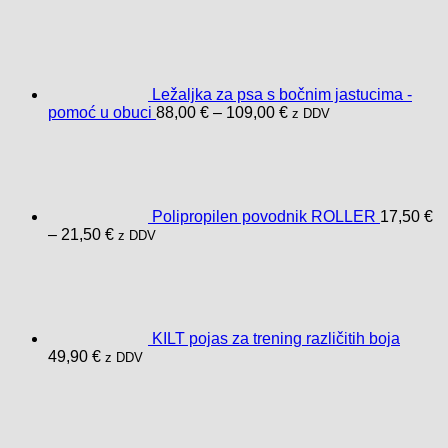
Ležaljka za psa s bočnim jastucima -
Raspon
pomoć u obuci
88,00
€
–
109,00
€
z DDV
cijena:
od
88,00 €
do
109,00 €
Polipropilen povodnik ROLLER
17,50
€
Raspon
–
21,50
€
z DDV
cijena:
od
17,50 €
do
21,50 €
KILT pojas za trening različitih boja
49,90
€
z DDV