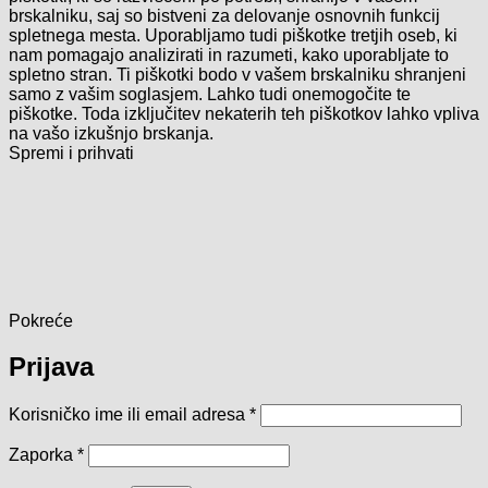
brskalniku, saj so bistveni za delovanje osnovnih funkcij
spletnega mesta. Uporabljamo tudi piškotke tretjih oseb, ki
nam pomagajo analizirati in razumeti, kako uporabljate to
spletno stran. Ti piškotki bodo v vašem brskalniku shranjeni
samo z vašim soglasjem. Lahko tudi onemogočite te
piškotke. Toda izključitev nekaterih teh piškotkov lahko vpliva
na vašo izkušnjo brskanja.
Spremi i prihvati
Pokreće
Prijava
Obavezno
Korisničko ime ili email adresa
*
Obavezno
Zaporka
*