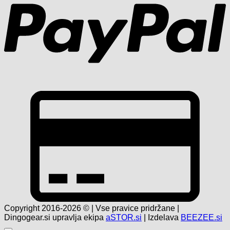
C
C
2
Copyright 2016-2026 © | Vse pravice pridržane |
Dingogear.si upravlja ekipa
aSTOR.si
| Izdelava
BEEZEE.si