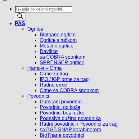
Products
search
PAS
Ogrlice
Biothane ogrlice
Ogrlice s ručkom
Metalne ogrlice
Davilice
sa COBRA sponkom
SPRENGER ogrlice
Hamovi – Orma
Orme za trag
IPO / IGP orme za trag
Radne orme
Orme sa COBRA sponkom
Povodnici
Gumirani povodnici
Povodnici od kože
Povodnici bez ručke
Podesiva dužina povodnika
Radni povodnici / Povodnici za trag
sa BGB SNAP karabinerom
BioThane povodnici