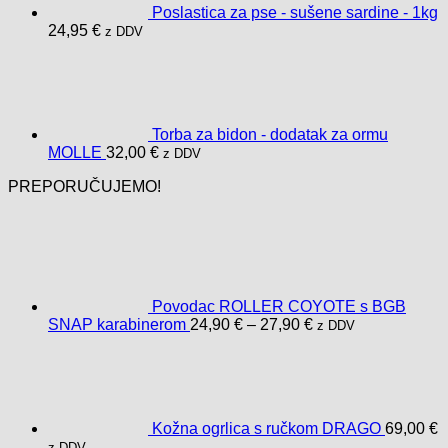
Poslastica za pse - sušene sardine - 1kg
24,95
€
z DDV
Torba za bidon - dodatak za ormu
MOLLE
32,00
€
z DDV
PREPORUČUJEMO!
Povodac ROLLER COYOTE s BGB
Raspon
SNAP karabinerom
24,90
€
–
27,90
€
z DDV
cijena:
od
24,90 €
do
27,90 €
Kožna ogrlica s ručkom DRAGO
69,00
€
z DDV