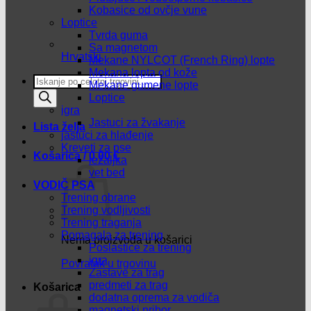
Kobasice od ovčje vune
Loptice
Tvrda guma
Sa magnetom
Hrvatski
Mekane NYLCOT (French Ring) lopte
Mekana lopta od kože
Products
Mekane gumene lopte
search
Loptice
igra
Jastuci za žvakanje
Lista želja
jastuci za hlađenje
Kreveti za pse
Košarica /
0,00
€
ležaljka
vet bed
VODIČ PSA
Trening obrane
Trening vodljivosti
Trening traganja
Pomagala za trening
Nema proizvoda u košarici
Poslastice za trening
igra
Povratak u trgovinu
Zastave za trag
predmeti za trag
Košarica
dodatna oprema za vodiča
magnetski pribor