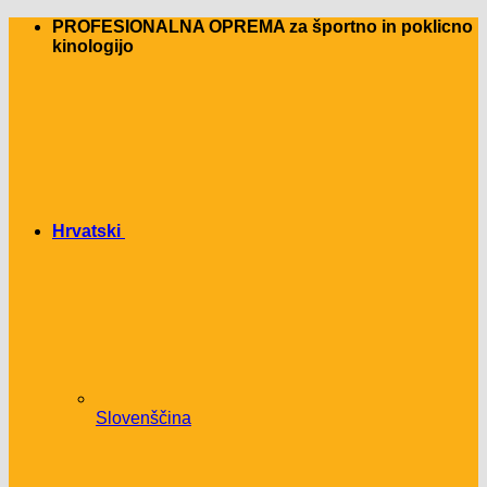
Skip
PROFESIONALNA OPREMA za športno in poklicno
to
kinologijo
content
Hrvatski
Slovenščina