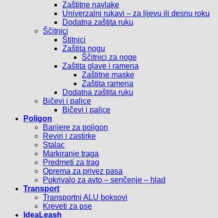
Zaštitne navlake
Univerzalni rukavi – za lijevu ili desnu roku
Dodatna zaštita ruku
Ščitnici
Štitnici
Zaštita nogu
Ščitnici za noge
Zaštita glave i ramena
Zaštitne maske
Zaštita ramena
Dodatna zaštita ruku
Bičevi i palice
Bičevi i palice
Poligon
Barijere za poligon
Reviri i zastirke
Stalac
Markiranje traga
Predmeti za trag
Oprema za privez pasa
Pokrivalo za avto – senčenje – hlad
Transport
Transportni ALU boksovi
Kreveti za pse
IdeaLeash