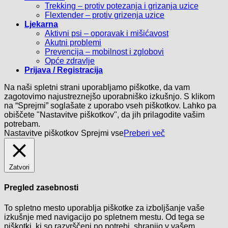
Trekking – protiv potezanja i grizanja uzice
Flextender – protiv grizenja uzice
Ljekarna
Aktivni psi – oporavak i mišićavost
Akutni problemi
Prevencija – mobilnost i zglobovi
Opće zdravlje
Prijava / Registracija
Na naši spletni strani uporabljamo piškotke, da vam
zagotovimo najustreznejšo uporabniško izkušnjo. S klikom
na “Sprejmi” soglašate z uporabo vseh piškotkov. Lahko pa
obiščete "Nastavitve piškotkov", da jih prilagodite vašim
potrebam.
Nastavitve piškotkov
Sprejmi vse
Preberi več
Zatvori
Pregled zasebnosti
To spletno mesto uporablja piškotke za izboljšanje vaše
izkušnje med navigacijo po spletnem mestu. Od tega se
piškotki, ki so razvrščeni po potrebi, shranijo v vašem