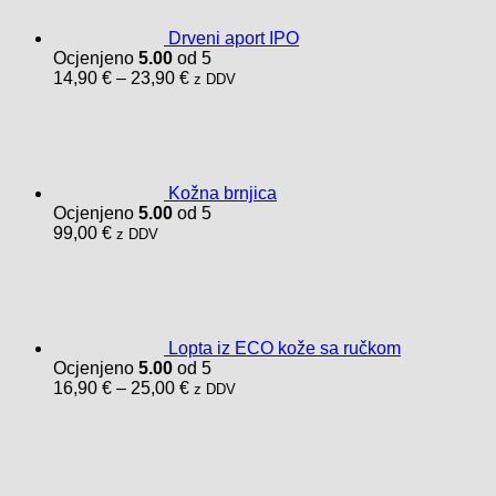
Drveni aport IPO
Ocjenjeno
5.00
od 5
Raspon
14,90
€
–
23,90
€
z DDV
cijena:
od
14,90 €
do
23,90 €
Kožna brnjica
Ocjenjeno
5.00
od 5
99,00
€
z DDV
Lopta iz ECO kože sa ručkom
Ocjenjeno
5.00
od 5
Raspon
16,90
€
–
25,00
€
z DDV
cijena:
od
16,90 €
do
25,00 €