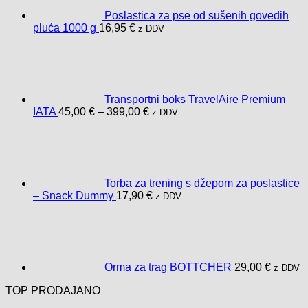
Poslastica za pse od sušenih goveđih
pluća 1000 g
16,95
€
z DDV
Transportni boks TravelAire Premium
Raspon
IATA
45,00
€
–
399,00
€
z DDV
cijena:
od
45,00 €
do
399,00 €
Torba za trening s džepom za poslastice
– Snack Dummy
17,90
€
z DDV
Orma za trag BOTTCHER
29,00
€
z DDV
TOP PRODAJANO