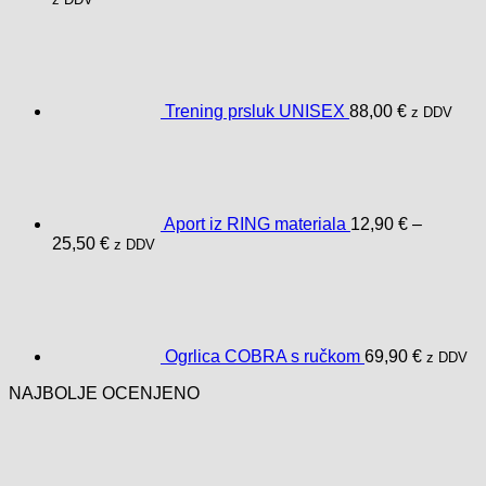
Trening prsluk UNISEX
88,00
€
z DDV
Aport iz RING materiala
12,90
€
–
Raspon
25,50
€
z DDV
cijena:
od
12,90 €
do
25,50 €
Ogrlica COBRA s ručkom
69,90
€
z DDV
NAJBOLJE OCENJENO