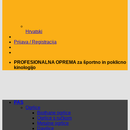
Hrvatski
Prijava / Registracija
PROFESIONALNA OPREMA za športno in poklicno
kinologijo
PAS
Ogrlice
Biothane ogrlice
Ogrlice s ručkom
Metalne ogrlice
Davilice