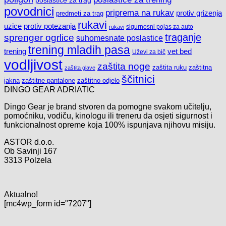
poslastice za trag
povodnici
priprema na rukav
protiv grizenja
predmeti za trag
rukavi
uzice
protiv potezanja
sigurnosni pojas za auto
rukavi
sprenger ogrlice
traganje
suhomesnate poslastice
trening mladih pasa
trening
vet bed
Uževi za bič
vodljivost
zaštita noge
zaštita ruku
zaštitna
zaštita glave
ščitnici
jakna
zaštitne pantalone
zaštitno odjelo
DINGO GEAR ADRIATIC
Dingo Gear je brand stvoren da pomogne svakom učitelju,
pomoćniku, vodiču, kinologu ili treneru da osjeti sigurnost i
funkcionalnost opreme koja 100% ispunjava njihovu misiju.
ASTOR d.o.o.
Ob Savinji 167
3313 Polzela
Aktualno!
[mc4wp_form id="7207"]