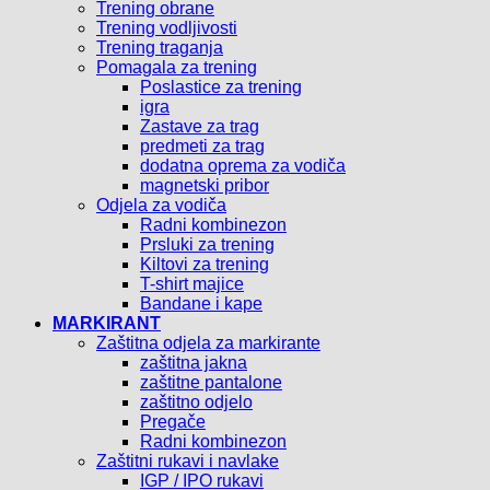
Trening obrane
Trening vodljivosti
Trening traganja
Pomagala za trening
Poslastice za trening
igra
Zastave za trag
predmeti za trag
dodatna oprema za vodiča
magnetski pribor
Odjela za vodiča
Radni kombinezon
Prsluki za trening
Kiltovi za trening
T-shirt majice
Bandane i kape
MARKIRANT
Zaštitna odjela za markirante
zaštitna jakna
zaštitne pantalone
zaštitno odjelo
Pregače
Radni kombinezon
Zaštitni rukavi i navlake
IGP / IPO rukavi