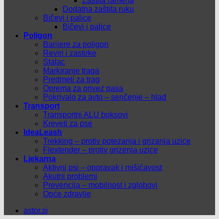
Zaštita ramena
Dodatna zaštita ruku
Bičevi i palice
Bičevi i palice
Poligon
Barijere za poligon
Reviri i zastirke
Stalac
Markiranje traga
Predmeti za trag
Oprema za privez pasa
Pokrivalo za avto – senčenje – hlad
Transport
Transportni ALU boksovi
Kreveti za pse
IdeaLeash
Trekking – protiv potezanja i grizanja uzice
Flextender – protiv grizenja uzice
Ljekarna
Aktivni psi – oporavak i mišićavost
Akutni problemi
Prevencija – mobilnost i zglobovi
Opće zdravlje
astor.si