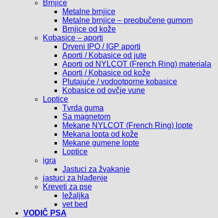
Brnjice
Metalne brnjice
Metalne brnjice – preobučene gumom
Brnjice od kože
Kobasice – aporti
Drveni IPO / IGP aporti
Aporti / Kobasice od jute
Aporti od NYLCOT (French Ring) materiala
Aporti / Kobasice od kože
Plutajuće / vodootporne kobasice
Kobasice od ovčje vune
Loptice
Tvrda guma
Sa magnetom
Mekane NYLCOT (French Ring) lopte
Mekana lopta od kože
Mekane gumene lopte
Loptice
igra
Jastuci za žvakanje
jastuci za hlađenje
Kreveti za pse
ležaljka
vet bed
VODIČ PSA