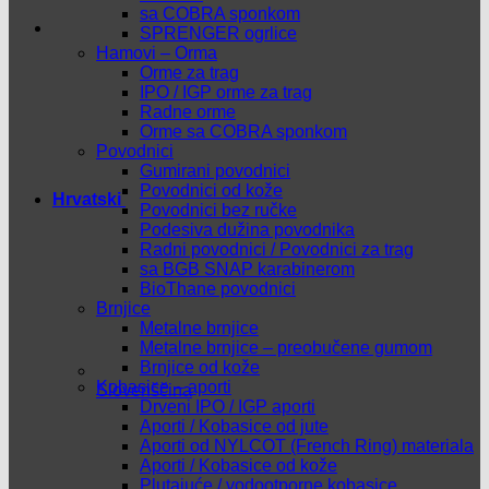
sa COBRA sponkom
SPRENGER ogrlice
Hamovi – Orma
Orme za trag
IPO / IGP orme za trag
Radne orme
Orme sa COBRA sponkom
Povodnici
Gumirani povodnici
Povodnici od kože
Hrvatski
Povodnici bez ručke
Podesiva dužina povodnika
Radni povodnici / Povodnici za trag
sa BGB SNAP karabinerom
BioThane povodnici
Brnjice
Metalne brnjice
Metalne brnjice – preobučene gumom
Brnjice od kože
Kobasice – aporti
Slovenščina
Drveni IPO / IGP aporti
Aporti / Kobasice od jute
Aporti od NYLCOT (French Ring) materiala
Aporti / Kobasice od kože
Plutajuće / vodootporne kobasice