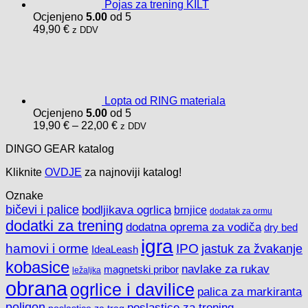
Pojas za trening KILT
Ocjenjeno
5.00
od 5
49,90
€
z DDV
Lopta od RING materiala
Ocjenjeno
5.00
od 5
Raspon
19,90
€
–
22,00
€
z DDV
cijena:
DINGO GEAR katalog
od
19,90 €
Kliknite
OVDJE
za najnoviji katalog!
do
22,00 €
Oznake
bičevi i palice
bodljikava ogrlica
brnjice
dodatak za ormu
dodatki za trening
dodatna oprema za vodiča
dry bed
igra
hamovi i orme
IPO
jastuk za žvakanje
IdeaLeash
kobasice
navlake za rukav
magnetski pribor
ležaljka
obrana
ogrlice i davilice
palica za markiranta
poligon
poslastice za trening