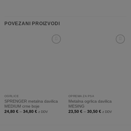
POVEZANI PROIZVODI
Dodaj
Dodaj
na
na
listo
listo
želja
želja
OGRLICE
OPREMA ZA PSA
SPRENGER metalna davilica
Metalna ogrlica davilica
MEDIUM crne boje
MESING
Raspon
Raspon
24,80
€
–
34,80
€
23,50
€
–
30,50
€
z DDV
z DDV
cijena:
cijena:
od
od
24,80 €
23,50 €
do
do
34,80 €
30,50 €