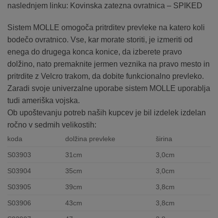
naslednjem linku: Kovinska zatezna ovratnica – SPIKED
Sistem MOLLE omogoča pritrditev prevleke na katero koli
bodečo ovratnico. Vse, kar morate storiti, je izmeriti od
enega do drugega konca konice, da izberete pravo
dolžino, nato premaknite jermen veznika na pravo mesto in
pritrdite z Velcro trakom, da dobite funkcionalno prevleko.
Zaradi svoje univerzalne uporabe sistem MOLLE uporablja
tudi ameriška vojska.
Ob upoštevanju potreb naših kupcev je bil izdelek izdelan
ročno v sedmih velikostih:
koda
dolžina prevleke
širina
S03903
31cm
3,0cm
S03904
35cm
3,0cm
S03905
39cm
3,8cm
S03906
43cm
3,8cm