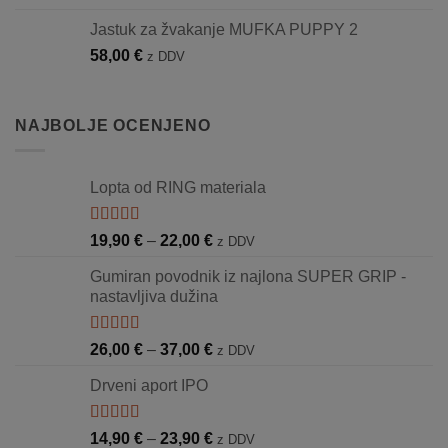
Jastuk za žvakanje MUFKA PUPPY 2
58,00
€
z DDV
NAJBOLJE OCENJENO
Lopta od RING materiala
Ocjenjeno
Raspon
19,90
€
–
22,00
€
z DDV
5.00
od 5
cijena:
Gumiran povodnik iz najlona SUPER GRIP -
od
nastavljiva dužina
19,90 €
do
22,00 €
Ocjenjeno
Raspon
26,00
€
–
37,00
€
z DDV
5.00
od 5
cijena:
Drveni aport IPO
od
26,00 €
do
Ocjenjeno
Raspon
14,90
€
–
23,90
€
z DDV