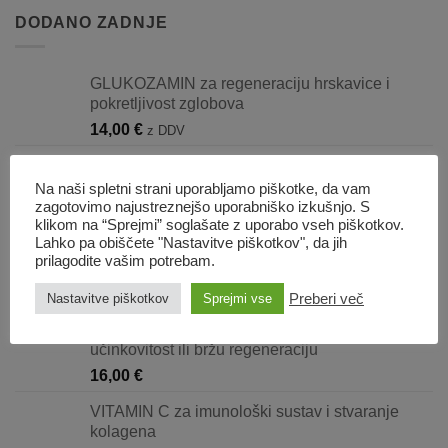
DODANO ZADNJE
GLUKOZAMIN za regeneraciju hrskavice i
pokretljivost zglobova
14,00
€
z DDV
DIGESTIVE dodatak prehrani za pomoć pri
stabilizaciji crijevne flore
Na naši spletni strani uporabljamo piškotke, da vam
zagotovimo najustreznejšo uporabniško izkušnjo. S
23,00
€
klikom na “Sprejmi” soglašate z uporabo vseh piškotkov.
Lahko pa obiščete "Nastavitve piškotkov", da jih
BALANCE dodatak prehrani za smanjenje
prilagodite vašim potrebam.
tjeskobe
25,00
€
Preberi več
Nastavitve piškotkov
Sprejmi vse
POWER energetska pasta za vrhunsku
učinkovitost ili bržu regeneraciju
16,00
€
VITAMIN C za imunološki sustav i stvaranje
kolagena