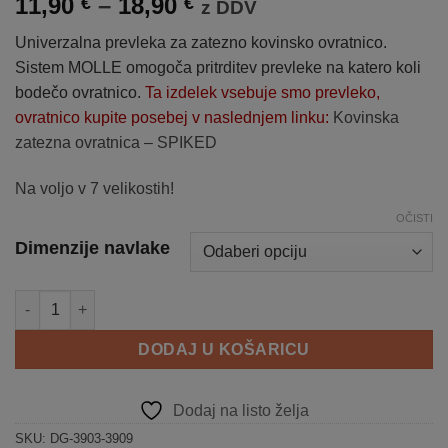
Raspon
11,90
–
18,90
€
€
z DDV
cijena:
Univerzalna prevleka za zatezno kovinsko ovratnico.
od
Sistem MOLLE omogoča pritrditev prevleke na katero koli
11,90 €
bodečo ovratnico.
Ta izdelek vsebuje smo prevleko,
do
ovratnico kupite posebej v naslednjem linku:
Kovinska
18,90 €
zatezna ovratnica – SPIKED
Na voljo v 7 velikostih!
OČISTI
Dimenzije navlake
Navlaka za SPIKED metalnu davilica ogrlicu količina
DODAJ U KOŠARICU
Dodaj na listo želja
SKU:
DG-3903-3909