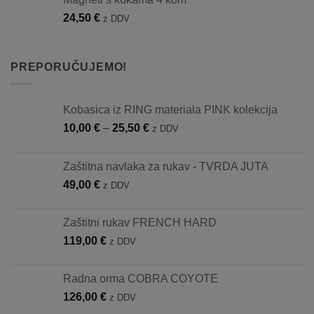
24,50
€
z DDV
PREPORUČUJEMO!
Kobasica iz RING materiala PINK kolekcija
Raspon
10,00
€
–
25,50
€
z DDV
cijena:
od
Zaštitna navlaka za rukav - TVRDA JUTA
10,00 €
49,00
€
z DDV
do
25,50 €
Zaštitni rukav FRENCH HARD
119,00
€
z DDV
Radna orma COBRA COYOTE
126,00
€
z DDV