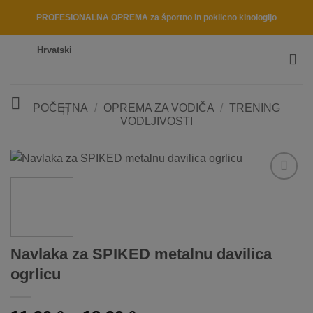
Skip
PROFESIONALNA OPREMA za športno in poklicno kinologijo
to
content
Hrvatski
POČETNA
/
OPREMA ZA VODIČA
/
TRENING
VODLJIVOSTI
Dodaj
na
listo
želja
Navlaka za SPIKED metalnu davilica
ogrlicu