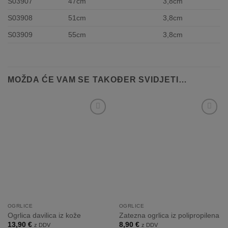
S03907
47cm
3,8cm
S03908
51cm
3,8cm
S03909
55cm
3,8cm
MOŽDA ĆE VAM SE TAKOĐER SVIDJETI…
Dodaj
Dodaj
na
na
listo
listo
želja
želja
OGRLICE
OGRLICE
Ogrlica davilica iz kože
Zatezna ogrlica iz polipropilena
13,90
€
8,90
€
z DDV
z DDV