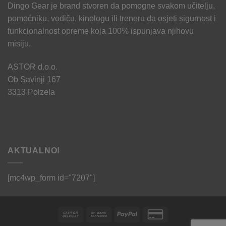
Dingo Gear je brand stvoren da pomogne svakom učitelju,
pomoćniku, vodiču, kinologu ili treneru da osjeti sigurnost i
funkcionalnost opreme koja 100% ispunjava njihovu
misiju.
ASTOR d.o.o.
Ob Savinji 167
3313 Polzela
AKTUALNO!
[mc4wp_form id="7207"]
Cash
Bank
PayPal
Credit
On
Transfer
Card