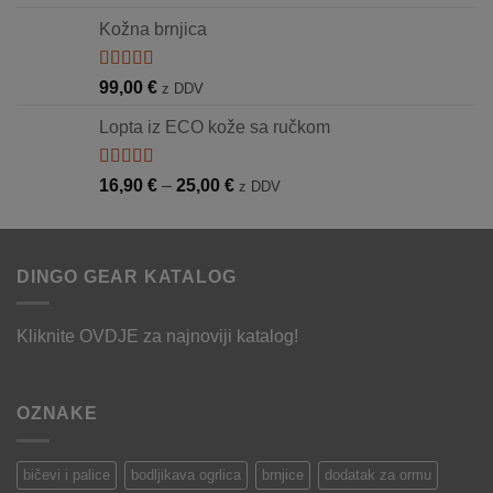
5.00
od 5
37,00 €
cijena:
Kožna brnjica
od
14,90 €
do
Ocjenjeno
99,00
€
z DDV
5.00
od 5
23,90 €
Lopta iz ECO kože sa ručkom
Ocjenjeno
Raspon
16,90
€
–
25,00
€
z DDV
5.00
od 5
cijena:
od
16,90 €
DINGO GEAR KATALOG
do
25,00 €
Kliknite
OVDJE
za najnoviji katalog!
OZNAKE
bičevi i palice
bodljikava ogrlica
brnjice
dodatak za ormu