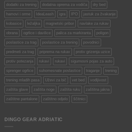
dodatki za trening
dodatna oprema za vodiča
dry bed
hamovi i orme
IdeaLeash
igra
IPO
jastuk za žvakanje
kobasice
ležaljka
magnetski pribor
navlake za rukav
obrana
ogrlice i davilice
palica za markiranta
poligon
poslastice za trag
poslastice za trening
povodnici
predmeti za trag
priprema na rukav
protiv grizenja uzice
protiv potezanja
rukavi
rukavi
sigurnosni pojas za auto
sprenger ogrlice
suhomesnate poslastice
traganje
trening
trening mladih pasa
Uževi za bič
vet bed
vodljivost
zaštita glave
zaštita noge
zaštita ruku
zaštitna jakna
zaštitne pantalone
zaštitno odjelo
ščitnici
DINGO GEAR ADRIATIC