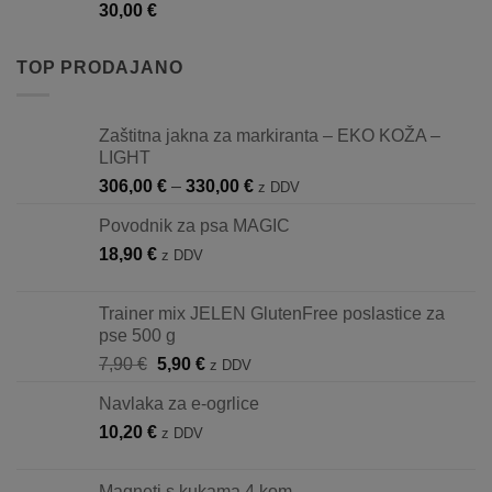
30,00
€
TOP PRODAJANO
Zaštitna jakna za markiranta – EKO KOŽA –
LIGHT
Raspon
306,00
€
–
330,00
€
z DDV
cijena:
Povodnik za psa MAGIC
od
18,90
€
306,00 €
z DDV
do
330,00 €
Trainer mix JELEN GlutenFree poslastice za
pse 500 g
Izvorna
Trenutna
7,90
€
5,90
€
z DDV
cijena
cijena
Navlaka za e-ogrlice
bila
je:
10,20
€
je:
5,90 €.
z DDV
7,90 €.
Magneti s kukama 4 kom