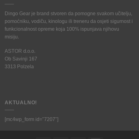
Dingo Gear je brand stvoren da pomogne svakom učitelju,
pomoćniku, vodiču, kinologu ili treneru da osjeti sigurnost i
funkcionalnost opreme koja 100% ispunjava njihovu
misiju.
ASTOR d.o.o.
Ob Savinji 167
3313 Polzela
AKTUALNO!
[mc4wp_form id="7207"]