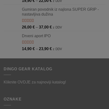
Raspon
19,90
€
–
22,00
€
z DDV
5.00
od 5
cijena:
Gumiran povodnik iz najlona SUPER GRIP -
od
nastavljiva dužina
19,90 €
do
22,00 €
Ocjenjeno
Raspon
26,00
€
–
37,00
€
z DDV
5.00
od 5
cijena:
Drveni aport IPO
od
26,00 €
do
Ocjenjeno
Raspon
14,90
€
–
23,90
€
z DDV
5.00
od 5
37,00 €
cijena:
od
14,90 €
DINGO GEAR KATALOG
do
23,90 €
Kliknite
OVDJE
za najnoviji katalog!
OZNAKE