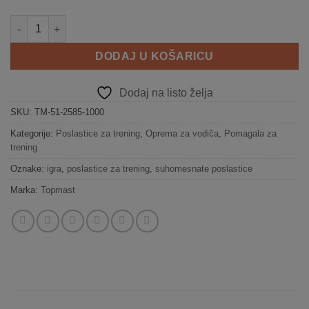
Poslastica za pse od sušenih goveđih pluća 1000 g količina
DODAJ U KOŠARICU
Dodaj na listo želja
SKU:
TM-51-2585-1000
Kategorije:
Poslastice za trening
,
Oprema za vodiča
,
Pomagala za
trening
Oznake:
igra
,
poslastice za trening
,
suhomesnate poslastice
Marka:
Topmast