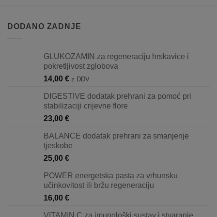
DODANO ZADNJE
GLUKOZAMIN za regeneraciju hrskavice i
pokretljivost zglobova
14,00
€
z DDV
DIGESTIVE dodatak prehrani za pomoć pri
stabilizaciji crijevne flore
23,00
€
BALANCE dodatak prehrani za smanjenje
tjeskobe
25,00
€
POWER energetska pasta za vrhunsku
učinkovitost ili bržu regeneraciju
16,00
€
VITAMIN C za imunološki sustav i stvaranje