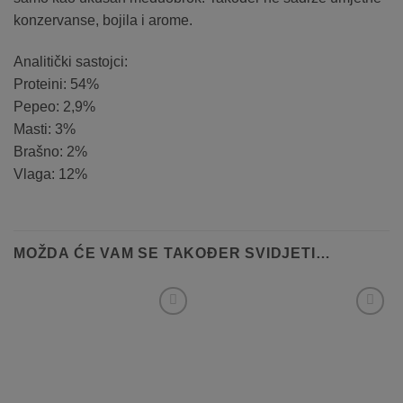
konzervanse, bojila i arome.
Analitički sastojci:
Proteini: 54%
Pepeo: 2,9%
Masti: 3%
Brašno: 2%
Vlaga: 12%
MOŽDA ĆE VAM SE TAKOĐER SVIDJETI…
Dodaj
Dodaj
na
na
listo
listo
želja
želja