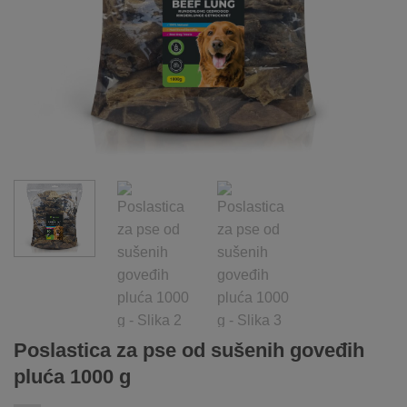
Poslastica za pse od sušenih goveđih
pluća 1000 g