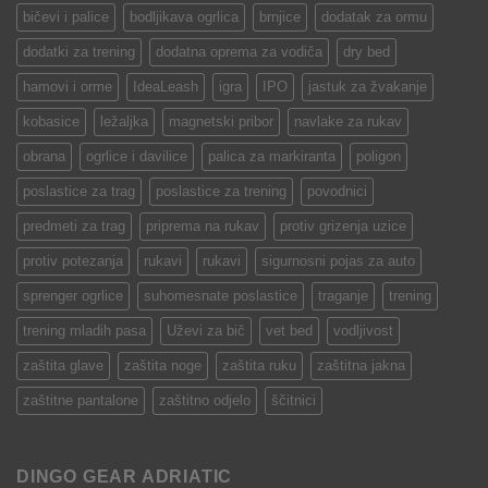
bičevi i palice
bodljikava ogrlica
brnjice
dodatak za ormu
dodatki za trening
dodatna oprema za vodiča
dry bed
hamovi i orme
IdeaLeash
igra
IPO
jastuk za žvakanje
kobasice
ležaljka
magnetski pribor
navlake za rukav
obrana
ogrlice i davilice
palica za markiranta
poligon
poslastice za trag
poslastice za trening
povodnici
predmeti za trag
priprema na rukav
protiv grizenja uzice
protiv potezanja
rukavi
rukavi
sigurnosni pojas za auto
sprenger ogrlice
suhomesnate poslastice
traganje
trening
trening mladih pasa
Uževi za bič
vet bed
vodljivost
zaštita glave
zaštita noge
zaštita ruku
zaštitna jakna
zaštitne pantalone
zaštitno odjelo
ščitnici
DINGO GEAR ADRIATIC