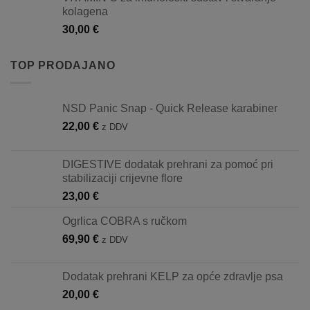
kolagena
30,00
€
TOP PRODAJANO
NSD Panic Snap - Quick Release karabiner
22,00
€
z DDV
DIGESTIVE dodatak prehrani za pomoć pri
stabilizaciji crijevne flore
23,00
€
Ogrlica COBRA s ručkom
69,90
€
z DDV
Dodatak prehrani KELP za opće zdravlje psa
20,00
€