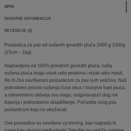
OPIS
DODATNE INFORMACIJE
RECENZIJE (0)
Poslastica za pse od sušenih goveđih pluća 1000 g 1000g
(15cm – 1kg)
Napravljena od 100% prirodnih goveđih pluća, naša
sušena pluća imaju visok udio proteina i nizak udio masti,
što ih čini savršenom poslasticom za pse svih veličina. Naš
jedinstveni proces sušenja čuva okus i hranjive tvari pluća,
a istovremeno uklanja svu vlagu, osiguravajući dug rok
trajanja i jednostavno skladištenje. Počastite svog psa
poslasticom koju će obožavati.
Ove poslastice su savršene za trening, kao nagrada ili
samo kao ukusan međuobrok! Također ne sadrže umjetne