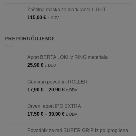
Zaštitna maska za markiranta LIGHT
115,00
€
z DDV
PREPORUČUJEMO!
Aport BERTA LOKI iz RING materiala
25,90
€
z DDV
Gumiran povodnik ROLLER
Raspon
17,90
€
–
20,90
€
z DDV
cijena:
od
Drveni aport IPO EXTRA
17,90 €
Raspon
17,50
€
–
39,90
€
z DDV
do
cijena:
20,90 €
od
Povodnik za rad SUPER GRIP iz polipropilena
17,50 €