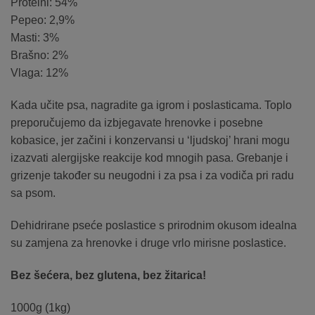
Proteini: 54%
Pepeo: 2,9%
Masti: 3%
Brašno: 2%
Vlaga: 12%
Kada učite psa, nagradite ga igrom i poslasticama. Toplo
preporučujemo da izbjegavate hrenovke i posebne
kobasice, jer začini i konzervansi u ‘ljudskoj’ hrani mogu
izazvati alergijske reakcije kod mnogih pasa. Grebanje i
grizenje također su neugodni i za psa i za vodiča pri radu
sa psom.
Dehidrirane pseće poslastice s prirodnim okusom idealna
su zamjena za hrenovke i druge vrlo mirisne poslastice.
Bez šećera, bez glutena, bez žitarica!
1000g (1kg)