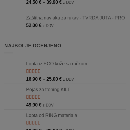
Raspon
24,50
€
–
39,90
€
z DDV
do
cijena:
39,90 €
od
Zaštitna navlaka za rukav - TVRDA JUTA - PRO
24,50 €
52,00
€
z DDV
do
39,90 €
NAJBOLJE OCENJENO
Lopta iz ECO kože sa ručkom
Ocjenjeno
Raspon
16,90
€
–
25,00
€
z DDV
5.00
od 5
cijena:
Pojas za trening KILT
od
16,90 €
do
Ocjenjeno
49,90
€
z DDV
5.00
od 5
25,00 €
Lopta od RING materiala
Ocjenjeno