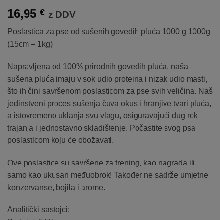
16,95
€
z DDV
Poslastica za pse od sušenih goveđih pluća 1000 g 1000g
(15cm – 1kg)
Napravljena od 100% prirodnih goveđih pluća, naša
sušena pluća imaju visok udio proteina i nizak udio masti,
što ih čini savršenom poslasticom za pse svih veličina. Naš
jedinstveni proces sušenja čuva okus i hranjive tvari pluća,
a istovremeno uklanja svu vlagu, osiguravajući dug rok
trajanja i jednostavno skladištenje. Počastite svog psa
poslasticom koju će obožavati.
Ove poslastice su savršene za trening, kao nagrada ili
samo kao ukusan međuobrok! Također ne sadrže umjetne
konzervanse, bojila i arome.
Analitički sastojci: