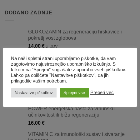
DODANO ZADNJE
GLUKOZAMIN za regeneraciju hrskavice i
pokretljivost zglobova
14,00
€
z DDV
DIGESTIVE dodatak prehrani za pomoć pri
Na naši spletni strani uporabljamo piškotke, da vam
stabilizaciji crijevne flore
zagotovimo najustreznejšo uporabniško izkušnjo. S
klikom na “Sprejmi” soglašate z uporabo vseh piškotkov.
23,00
€
Lahko pa obiščete "Nastavitve piškotkov", da jih
prilagodite vašim potrebam.
BALANCE dodatak prehrani za smanjenje
tjeskobe
Preberi več
Nastavitve piškotkov
Sprejmi vse
25,00
€
POWER energetska pasta za vrhunsku
učinkovitost ili bržu regeneraciju
16,00
€
VITAMIN C za imunološki sustav i stvaranje