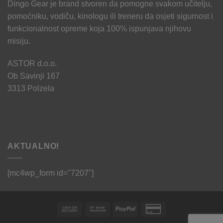
Dingo Gear je brand stvoren da pomogne svakom učitelju,
pomoćniku, vodiču, kinologu ili treneru da osjeti sigurnost i
funkcionalnost opreme koja 100% ispunjava njihovu
misiju.
ASTOR d.o.o.
Ob Savinji 167
3313 Polzela
AKTUALNO!
[mc4wp_form id="7207"]
Cash
Bank
PayPal
Credit
On
Transfer
Card