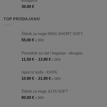
kolagena
30,00
€
TOP PRODAJANO
Štitnik za noge RING SHORT SOFT
55,00
€
z DDV
Povodnik za rad i traganje - okrugao
Raspon
11,50
€
–
13,90
€
z DDV
cijena:
od
Aport iz kože - KRPA
11,50 €
Raspon
10,90
€
–
21,90
€
z DDV
do
cijena:
13,90 €
od
Štitnik za noge JUTA SOFT
10,90 €
80,00
€
z DDV
do
21,90 €