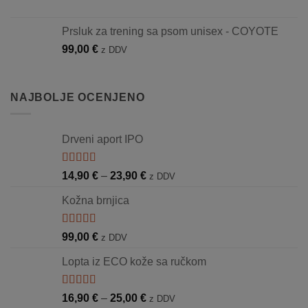
Prsluk za trening sa psom unisex - COYOTE
99,00
€
z DDV
NAJBOLJE OCENJENO
Drveni aport IPO
Ocjenjeno
Raspon
14,90
€
–
23,90
€
z DDV
5.00
od 5
cijena:
Kožna brnjica
od
14,90 €
do
Ocjenjeno
99,00
€
z DDV
5.00
od 5
23,90 €
Lopta iz ECO kože sa ručkom
Ocjenjeno
Raspon
16,90
€
–
25,00
€
z DDV
5.00
od 5