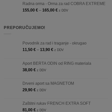
Radna orma - Orma za rad COBRA EXTREME
Raspon
155,00
€
–
165,00
€
z DDV
cijena:
od
155,00 €
PREPORUČUJEMO!
do
165,00 €
Povodnik za rad i traganje - okrugao
Raspon
11,50
€
–
13,90
€
z DDV
cijena:
od
Aport BERTA ODIN od RING materiala
11,50 €
38,00
€
z DDV
do
13,90 €
Drveni aport sa MAGNETOM
29,90
€
z DDV
Zaštitni rukav FRENCH EXTRA SOFT
81,00
€
z DDV