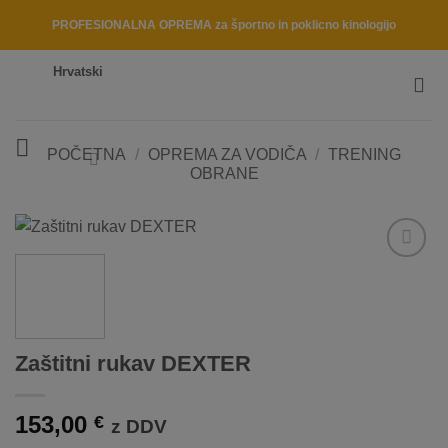
Skip
PROFESIONALNA OPREMA za športno in poklicno kinologijo
to
content
Hrvatski
POČETNA
/
OPREMA ZA VODIČA
/
TRENING
OBRANE
Dodaj
na
listo
želja
Zaštitni rukav DEXTER
153,00
€
z DDV