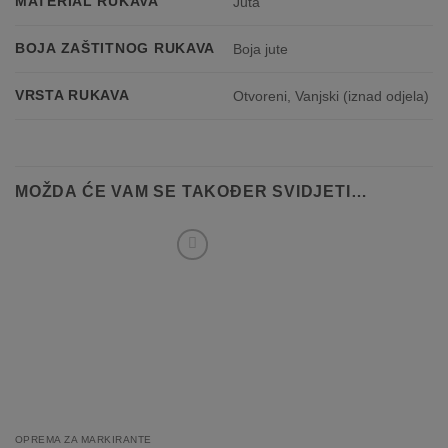
MATERIAL RUKAVA
Juta
BOJA ZAŠTITNOG RUKAVA
Boja jute
VRSTA RUKAVA
Otvoreni
,
Vanjski (iznad odjela)
MOŽDA ĆE VAM SE TAKOĐER SVIDJETI…
Dodaj
na
listo
želja
OPREMA ZA MARKIRANTE