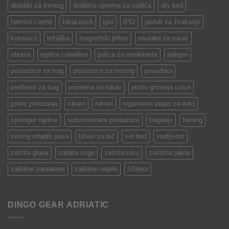
dodatki za trening
dodatna oprema za vodiča
dry bed
hamovi i orme
IdeaLeash
igra
IPO
jastuk za žvakanje
kobasice
ležaljka
magnetski pribor
navlake za rukav
obrana
ogrlice i davilice
palica za markiranta
poligon
poslastice za trag
poslastice za trening
povodnici
predmeti za trag
priprema na rukav
protiv grizenja uzice
protiv potezanja
rukavi
rukavi
sigurnosni pojas za auto
sprenger ogrlice
suhomesnate poslastice
traganje
trening
trening mladih pasa
Uževi za bič
vet bed
vodljivost
zaštita glave
zaštita noge
zaštita ruku
zaštitna jakna
zaštitne pantalone
zaštitno odjelo
ščitnici
DINGO GEAR ADRIATIC