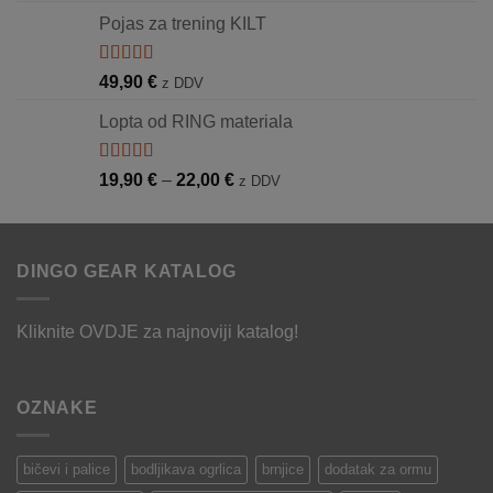
cijena:
Pojas za trening KILT
od
16,90 €
do
Ocjenjeno
49,90
€
z DDV
5.00
od 5
25,00 €
Lopta od RING materiala
Ocjenjeno
Raspon
19,90
€
–
22,00
€
z DDV
5.00
od 5
cijena:
od
19,90 €
DINGO GEAR KATALOG
do
22,00 €
Kliknite
OVDJE
za najnoviji katalog!
OZNAKE
bičevi i palice
bodljikava ogrlica
brnjice
dodatak za ormu