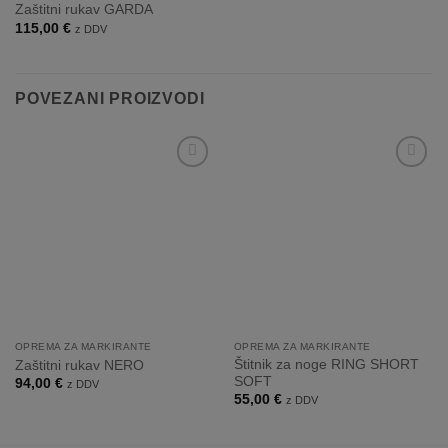
Zaštitni rukav GARDA
115,00
€
z DDV
POVEZANI PROIZVODI
Dodaj
Dodaj
na
na
listo
listo
želja
želja
OPREMA ZA MARKIRANTE
OPREMA ZA MARKIRANTE
Štitnik za noge RING SHORT
Zaštitni rukav NERO
SOFT
94,00
€
z DDV
55,00
€
z DDV