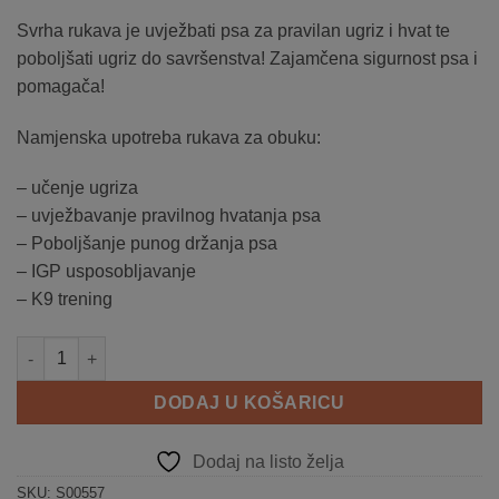
Svrha rukava je uvježbati psa za pravilan ugriz i hvat te
poboljšati ugriz do savršenstva! Zajamčena sigurnost psa i
pomagača!
Namjenska upotreba rukava za obuku:
– učenje ugriza
– uvježbavanje pravilnog hvatanja psa
– Poboljšanje punog držanja psa
– IGP usposobljavanje
– K9 trening
Zaštitni rukav DEXTER količina
DODAJ U KOŠARICU
Dodaj na listo želja
SKU:
S00557