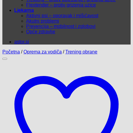
Flextender – protiv grizenja uzice
Ljekarna
Aktivni psi – oporavak i mišićavost
Akutni problemi
Prevencija – mobilnost i zglobovi
Opće zdravlje
astor.si
Početna
/
Oprema za vodiča
/
Trening obrane