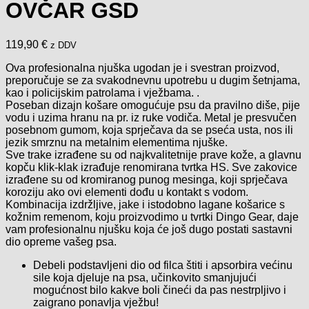
OVČAR GSD
119,90
€
z DDV
Ova profesionalna njuška ugodan je i svestran proizvod,
preporučuje se za svakodnevnu upotrebu u dugim šetnjama,
kao i policijskim patrolama i vježbama. .
Poseban dizajn košare omogućuje psu da pravilno diše, pije
vodu i uzima hranu na pr. iz ruke vodiča. Metal je presvučen
posebnom gumom, koja sprječava da se pseća usta, nos ili
jezik smrznu na metalnim elementima njuške.
Sve trake izrađene su od najkvalitetnije prave kože, a glavnu
kopču klik-klak izrađuje renomirana tvrtka HS. Sve zakovice
izrađene su od kromiranog punog mesinga, koji sprječava
koroziju ako ovi elementi dođu u kontakt s vodom.
Kombinacija izdržljive, jake i istodobno lagane košarice s
kožnim remenom, koju proizvodimo u tvrtki Dingo Gear, daje
vam profesionalnu njušku koja će još dugo postati sastavni
dio opreme vašeg psa.
Debeli podstavljeni dio od filca štiti i apsorbira većinu
sile koja djeluje na psa, učinkovito smanjujući
mogućnost bilo kakve boli čineći da pas nestrpljivo i
zaigrano ponavlja vježbu!