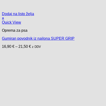
Dodaj na listo želja
+
Ovaj
Quick View
proizvod
Oprema za psa
ima
više
Gumiran povodnik iz najlona SUPER GRIP
varijanti.
Opcije
Raspon
16,90
€
–
21,50
€
z DDV
se
cijena:
mogu
od
odabrati
16,90 €
na
do
stranici
21,50 €
proizvoda