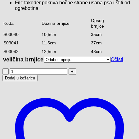
Filc također pokriva bočne strane usana psa i štiti od
ogrebotina
Opseg
Koda
Dužina brnjice
brnjice
S03040
10,5cm
35cm
S03041
11,5cm
37cm
S03042
12,5cm
43cm
Veličina brnjice
Očisti
Metalna
brnjica-
Dodaj u košaricu
gumirana
metalna
brnjica
NEMŠKI
OVČAR
GSD
količina