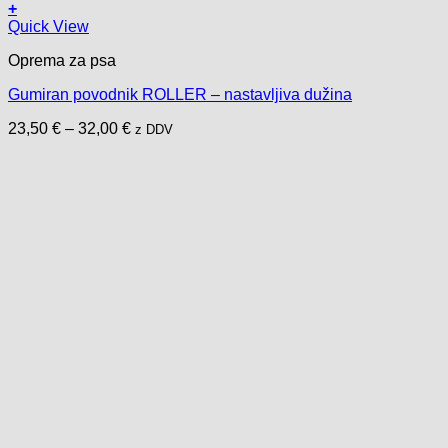
+
Ovaj
Quick View
proizvod
Oprema za psa
ima
više
Gumiran povodnik ROLLER – nastavljiva dužina
varijanti.
Opcije
Raspon
23,50
€
–
32,00
€
z DDV
se
cijena:
mogu
od
odabrati
23,50 €
na
do
stranici
32,00 €
proizvoda