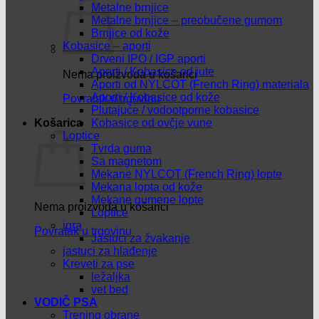
Metalne brnjice
Metalne brnjice – preobučene gumom
Brnjice od kože
Kobasice – aporti
Drveni IPO / IGP aporti
Aporti / Kobasice od jute
Nema proizvoda u košarici
Aporti od NYLCOT (French Ring) materiala
Aporti / Kobasice od kože
Povratak u trgovinu
Plutajuće / vodootporne kobasice
Košarica
Kobasice od ovčje vune
Loptice
Tvrda guma
Sa magnetom
Mekane NYLCOT (French Ring) lopte
Mekana lopta od kože
Mekane gumene lopte
Nema proizvoda u košarici
Loptice
igra
Povratak u trgovinu
Jastuci za žvakanje
jastuci za hlađenje
Kreveti za pse
ležaljka
vet bed
VODIČ PSA
Trening obrane