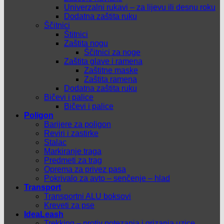
Univerzalni rukavi – za lijevu ili desnu roku
Dodatna zaštita ruku
Ščitnici
Štitnici
Zaštita nogu
Ščitnici za noge
Zaštita glave i ramena
Zaštitne maske
Zaštita ramena
Dodatna zaštita ruku
Bičevi i palice
Bičevi i palice
Poligon
Barijere za poligon
Reviri i zastirke
Stalac
Markiranje traga
Predmeti za trag
Oprema za privez pasa
Pokrivalo za avto – senčenje – hlad
Transport
Transportni ALU boksovi
Kreveti za pse
IdeaLeash
Trekking – protiv potezanja i grizanja uzice