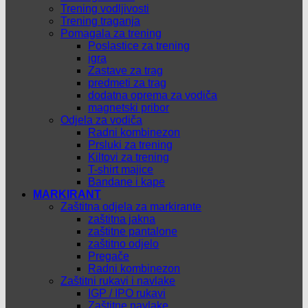
Trening vodljivosti
Trening traganja
Pomagala za trening
Poslastice za trening
igra
Zastave za trag
predmeti za trag
dodatna oprema za vodiča
magnetski pribor
Odjela za vodiča
Radni kombinezon
Prsluki za trening
Kiltovi za trening
T-shirt majice
Bandane i kape
MARKIRANT
Zaštitna odjela za markirante
zaštitna jakna
zaštitne pantalone
zaštitno odjelo
Pregače
Radni kombinezon
Zaštitni rukavi i navlake
IGP / IPO rukavi
Zaštitne navlake