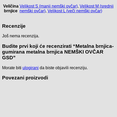
Veličina
Velikost S (manji nemški ovčar)
,
Velikost M (srednji
brnjice
nemški ovčar)
,
Velikost L (veči nemški ovčar)
Recenzije
Još nema recenzija.
Budite prvi koji će recenzirati “Metalna brnjica-
gumirana metalna brnjica NEMŠKI OVČAR
GSD”
Morate biti
ulogirani
da biste objavili recenziju.
Povezani proizvodi