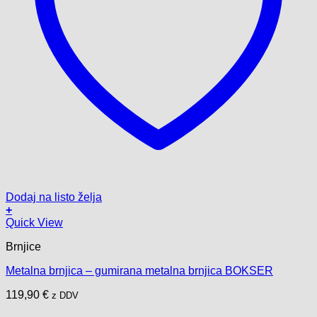
Dodaj na listo želja
+
Ovaj
Quick View
proizvod
Brnjice
ima
više
Metalna brnjica – gumirana metalna brnjica BOKSER
varijanti.
Opcije
119,90
€
z DDV
se
mogu