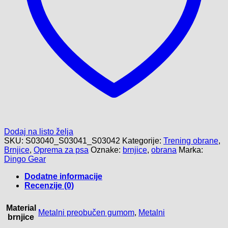
Dodaj na listo želja
SKU:
S03040_S03041_S03042
Kategorije:
Trening obrane
,
Brnjice
,
Oprema za psa
Oznake:
brnjice
,
obrana
Marka:
Dingo Gear
Dodatne informacije
Recenzije (0)
Material
Metalni preobučen gumom
,
Metalni
brnjice