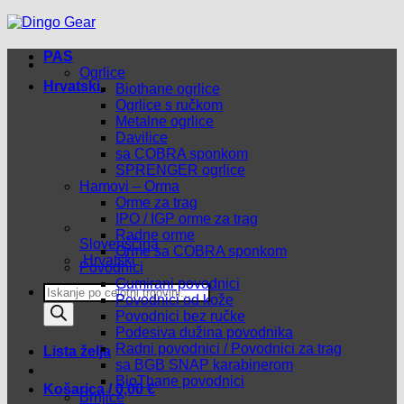
PAS
Ogrlice
Hrvatski
Biothane ogrlice
Ogrlice s ručkom
Metalne ogrlice
Davilice
sa COBRA sponkom
SPRENGER ogrlice
Hamovi – Orma
Orme za trag
IPO / IGP orme za trag
Radne orme
Slovenščina
Orme sa COBRA sponkom
Hrvatski
Povodnici
Gumirani povodnici
Products
Povodnici od kože
search
Povodnici bez ručke
Podesiva dužina povodnika
Radni povodnici / Povodnici za trag
Lista želja
sa BGB SNAP karabinerom
BioThane povodnici
Košarica /
0,00
€
Brnjice