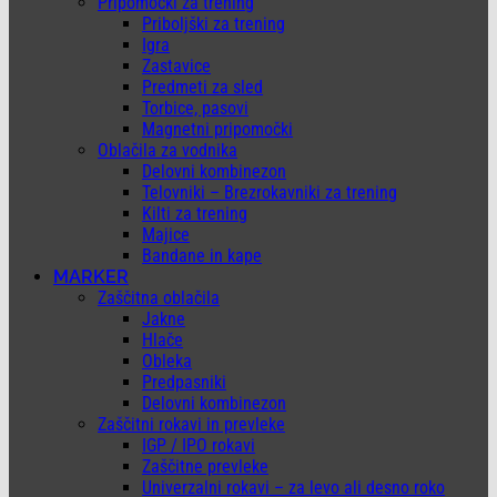
Pripomočki za trening
Priboljški za trening
Igra
Zastavice
Predmeti za sled
Torbice, pasovi
Magnetni pripomočki
Oblačila za vodnika
Delovni kombinezon
Telovniki – Brezrokavniki za trening
Kilti za trening
Majice
Bandane in kape
MARKER
Zaščitna oblačila
Jakne
Hlače
Obleka
Predpasniki
Delovni kombinezon
Zaščitni rokavi in prevleke
IGP / IPO rokavi
Zaščitne prevleke
Univerzalni rokavi – za levo ali desno roko