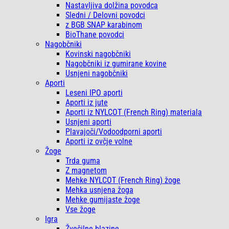
Nastavljiva dolžina povodca
Sledni / Delovni povodci
z BGB SNAP karabinom
BioThane povodci
Nagobčniki
Kovinski nagobčniki
Nagobčniki iz gumirane kovine
Usnjeni nagobčniki
Aporti
Leseni IPO aporti
Aporti iz jute
Aporti iz NYLCOT (French Ring) materiala
Usnjeni aporti
Plavajoči/Vodoodporni aporti
Aporti iz ovčje volne
Žoge
Trda guma
Z magnetom
Mehke NYLCOT (French Ring) žoge
Mehka usnjena žoga
Mehke gumijaste žoge
Vse žoge
Igra
Žvečilne blazine