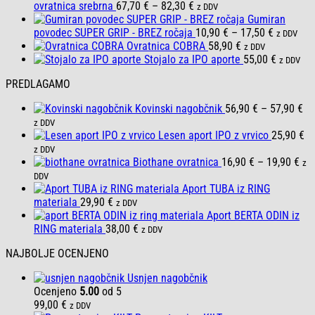
Cenovni
ovratnica srebrna
67,70
€
–
82,30
€
z DDV
razpon:
Gumiran
od
Cenovni
povodec SUPER GRIP - BREZ ročaja
10,90
€
–
17,50
€
z DDV
67,70 €
razpon:
Ovratnica COBRA
58,90
€
z DDV
do
od
Stojalo za IPO aporte
55,00
€
z DDV
82,30 €
10,90 €
PREDLAGAMO
do
17,50 €
Ce
Kovinski nagobčnik
56,90
€
–
57,90
€
ra
z DDV
od
Lesen aport IPO z vrvico
25,90
€
56
z DDV
Cen
do
Biothane ovratnica
16,90
€
–
19,90
€
z
raz
57
DDV
od
Aport TUBA iz RING
16,
materiala
29,90
€
z DDV
do
Aport BERTA ODIN iz
19,
RING materiala
38,00
€
z DDV
NAJBOLJE OCENJENO
Usnjen nagobčnik
Ocenjeno
5.00
od 5
99,00
€
z DDV