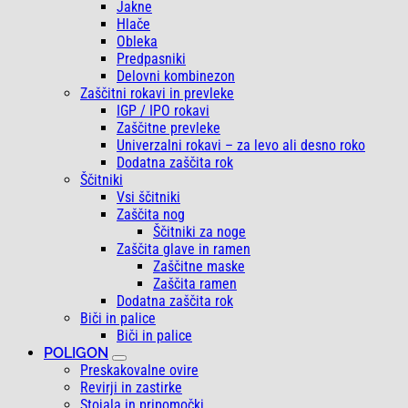
Jakne
Hlače
Obleka
Predpasniki
Delovni kombinezon
Zaščitni rokavi in prevleke
IGP / IPO rokavi
Zaščitne prevleke
Univerzalni rokavi – za levo ali desno roko
Dodatna zaščita rok
Ščitniki
Vsi ščitniki
Zaščita nog
Ščitniki za noge
Zaščita glave in ramen
Zaščitne maske
Zaščita ramen
Dodatna zaščita rok
Biči in palice
Biči in palice
POLIGON
Preskakovalne ovire
Revirji in zastirke
Stojala in pripomočki