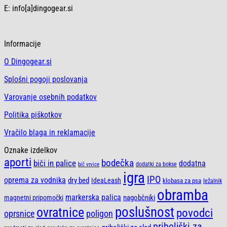
E: info[a]dingogear.si
Informacije
O Dingogear.si
Splošni pogoji poslovanja
Varovanje osebnih podatkov
Politika piškotkov
Vračilo blaga in reklamacije
Oznake izdelkov
aporti
bodečka
biči in palice
dodatna
dodatki za bokse
bič vrvice
igra
IPO
oprema za vodnika
dry bed
IdeaLeash
klobasa za psa
ležalnik
obramba
markerska palica
nagobčniki
magnetni pripomočki
poslušnost
ovratnice
povodci
oprsnice
poligon
priboljški za