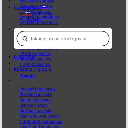
Kovinske ovratnice
Zatezne ovratnice
Slovenščina
s COBRA sponko
Slovenščina
Korekcijske ovratnice
Hrvatski
SPRENGER ovratnice
Products
Oprsnice
search
Oprsnice za sledenje
IPO/IGP oprsnice
Lista želja
Delovne oprsnice
s COBRA sponko
Košarica /
0,00
€
Povodci
Povodci brez ročaja
Preklopni povodci
Gumirani povodci
Usnjeni povodci
BioThane povodci
Sledni/Delovni povodci
z BGB SNAP karabinom
z AVIO ALU karabinom