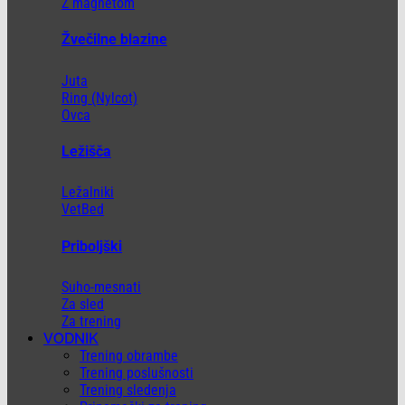
Z magnetom
Žvečilne blazine
Juta
Ring (Nylcot)
Ovca
Ležišča
Ležalniki
VetBed
Priboljški
Suho-mesnati
Za sled
Za trening
VODNIK
Trening obrambe
Trening poslušnosti
Trening sledenja