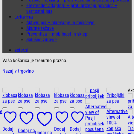
Flextender adapterji – proti grizenju povodca +
varnostni pas
Lekarna
Aktivni psi – okrevanje in mišičevje
Akutne težave
Preventiva – mobilnost in sklepi
Splošno zdravje
astor.si
Vaša košarica je trenutno prazna.
Nazaj v trgovino
Akcija!
Dodaj na
listo želja