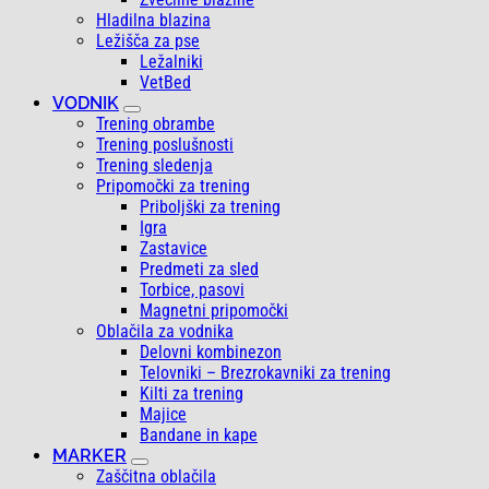
Hladilna blazina
Ležišča za pse
Ležalniki
VetBed
VODNIK
Trening obrambe
Trening poslušnosti
Trening sledenja
Pripomočki za trening
Priboljški za trening
Igra
Zastavice
Predmeti za sled
Torbice, pasovi
Magnetni pripomočki
Oblačila za vodnika
Delovni kombinezon
Telovniki – Brezrokavniki za trening
Kilti za trening
Majice
Bandane in kape
MARKER
Zaščitna oblačila