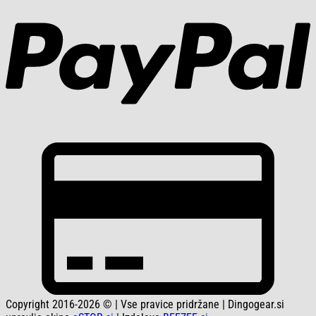
C
C
2
Copyright 2016-2026 © | Vse pravice pridržane | Dingogear.si