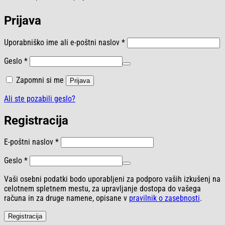
Prijava
Zahtevano
Uporabniško ime ali e-poštni naslov
*
Zahtevano
Geslo
*
Zapomni si me
Prijava
Ali ste pozabili geslo?
Registracija
Zahtevano
E-poštni naslov
*
Zahtevano
Geslo
*
Vaši osebni podatki bodo uporabljeni za podporo vaših izkušenj na
celotnem spletnem mestu, za upravljanje dostopa do vašega
računa in za druge namene, opisane v
pravilnik o zasebnosti
.
Registracija