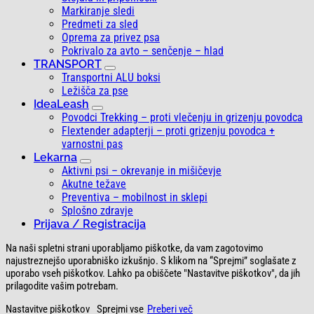
Markiranje sledi
Predmeti za sled
Oprema za privez psa
Pokrivalo za avto – senčenje – hlad
TRANSPORT
Transportni ALU boksi
Ležišča za pse
IdeaLeash
Povodci Trekking – proti vlečenju in grizenju povodca
Flextender adapterji – proti grizenju povodca +
varnostni pas
Lekarna
Aktivni psi – okrevanje in mišičevje
Akutne težave
Preventiva – mobilnost in sklepi
Splošno zdravje
Prijava / Registracija
Na naši spletni strani uporabljamo piškotke, da vam zagotovimo
najustreznejšo uporabniško izkušnjo. S klikom na “Sprejmi” soglašate z
uporabo vseh piškotkov. Lahko pa obiščete "Nastavitve piškotkov", da jih
prilagodite vašim potrebam.
Nastavitve piškotkov
Sprejmi vse
Preberi več