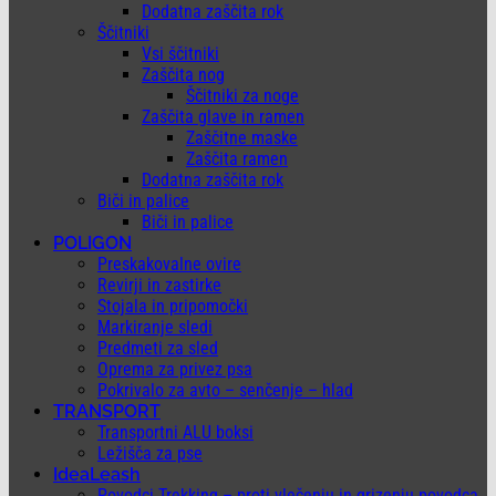
Dodatna zaščita rok
Ščitniki
Vsi ščitniki
Zaščita nog
Ščitniki za noge
Zaščita glave in ramen
Zaščitne maske
Zaščita ramen
Dodatna zaščita rok
Biči in palice
Biči in palice
POLIGON
Preskakovalne ovire
Revirji in zastirke
Stojala in pripomočki
Markiranje sledi
Predmeti za sled
Oprema za privez psa
Pokrivalo za avto – senčenje – hlad
TRANSPORT
Transportni ALU boksi
Ležišča za pse
IdeaLeash
Povodci Trekking – proti vlečenju in grizenju povodca