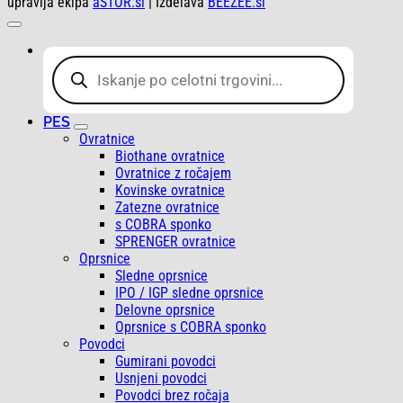
upravlja ekipa
aSTOR.si
| Izdelava
BEEZEE.si
Products
search
PES
Ovratnice
Biothane ovratnice
Ovratnice z ročajem
Kovinske ovratnice
Zatezne ovratnice
s COBRA sponko
SPRENGER ovratnice
Oprsnice
Sledne oprsnice
IPO / IGP sledne oprsnice
Delovne oprsnice
Oprsnice s COBRA sponko
Povodci
Gumirani povodci
Usnjeni povodci
Povodci brez ročaja