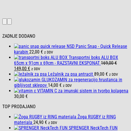
pal
DDV
lo
XL
– 
ZADNJE DODANO
NSD Panic Snap - Quick Release
karabin
22,00
€
z DDV
Transportni boks ALU BOX
65cm x 91cm x 69cm - RAZSTAVNI EKSPONAT
169,00
€
Izvirna
Trenutna
149,00
€
z DDV
cena
cena
Ležalnik za psa antracit
89,00
€
z DDV
je
je:
GLUKOZAMIN za regeneracijo hrustanca in
bila:
149,00 €.
gibljivost sklepov
14,00
€
z DDV
169,00 €.
VITAMIN C za imunski sistem in tvorbo kolagena
30,00
€
TOP PRODAJANO
Žoga RUGBY iz RING
materiala
24,90
€
z DDV
SPRENGER NeckTech FUN