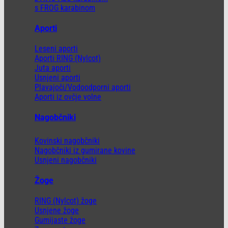
s FROG karabinom
Aporti
Leseni aporti
Aporti RING (Nylcot)
Juta aporti
Usnjeni aporti
Plavajoči/Vodoodporni aporti
Aporti iz ovčje volne
Nagobčniki
Kovinski nagobčniki
Nagobčniki iz gumirane kovine
Usnjeni nagobčniki
Žoge
RING (Nylcot) žoge
Usnjene žoge
Gumijaste žoge