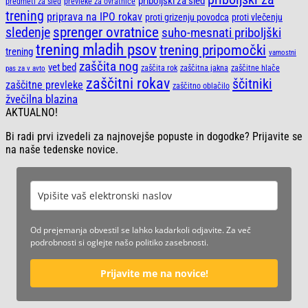
priboljški za sled
predmeti za sled
prevleke za ovratnice
trening
priprava na IPO rokav
proti grizenju povodca
proti vlečenju
sprenger ovratnice
sledenje
suho-mesnati priboljški
trening mladih psov
trening pripomočki
trening
varnostni
zaščita nog
vet bed
zaščita rok
zaščitna jakna
zaščitne hlače
pas za v avto
zaščitni rokav
ščitniki
zaščitne prevleke
zaščitno oblačilo
žvečilna blazina
AKTUALNO!
Bi radi prvi izvedeli za najnovejše popuste in dogodke? Prijavite se
na naše tedenske novice.
Od prejemanja obvestil se lahko kadarkoli odjavite. Za več
podrobnosti si oglejte našo politiko zasebnosti.
Prijavite me na novice!
C