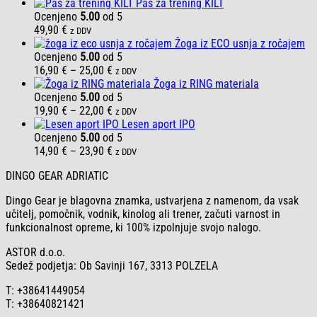
Pas za trening KILT
Ocenjeno
5.00
od 5
49,90
€
z DDV
Žoga iz ECO usnja z ročajem
Ocenjeno
5.00
od 5
Cenovni
16,90
€
–
25,00
€
z DDV
razpon:
Žoga iz RING materiala
od
Ocenjeno
5.00
od 5
16,90 €
Cenovni
19,90
€
–
22,00
€
z DDV
do
razpon:
Lesen aport IPO
25,00 €
od
Ocenjeno
5.00
od 5
19,90 €
Cenovni
14,90
€
–
23,90
€
z DDV
do
razpon:
DINGO GEAR ADRIATIC
22,00 €
od
14,90 €
Dingo Gear je blagovna znamka, ustvarjena z namenom, da vsak
do
učitelj, pomočnik, vodnik, kinolog ali trener, začuti varnost in
23,90 €
funkcionalnost opreme, ki 100% izpolnjuje svojo nalogo.
ASTOR d.o.o.
Sedež podjetja: Ob Savinji 167, 3313 POLZELA
T: +38641449054
T: +38640821421