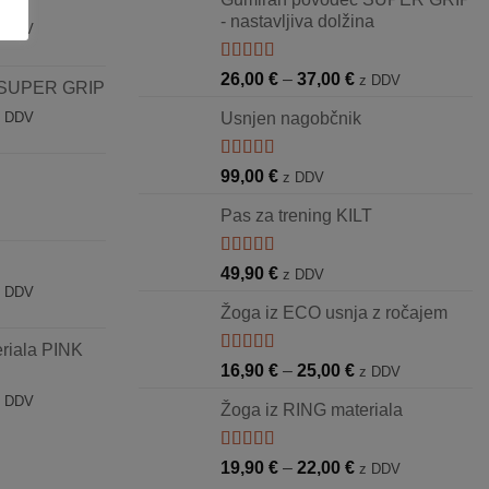
- nastavljiva dolžina
enovni
z DDV
azpon:
d
Ocenjeno
Cenovni
26,00
€
–
37,00
€
z DDV
 SUPER GRIP
5.00
od 5
4,90 €
razpon:
enovni
o
z DDV
Usnjen nagobčnik
od
azpon:
8,90 €
26,00 €
d
do
Ocenjeno
99,00
€
z DDV
6,90 €
5.00
od 5
37,00 €
o
Pas za trening KILT
1,50 €
Ocenjeno
49,90
€
z DDV
5.00
od 5
enovni
z DDV
azpon:
Žoga iz ECO usnja z ročajem
d
eriala PINK
2,00 €
Ocenjeno
Cenovni
16,90
€
–
25,00
€
z DDV
o
5.00
od 5
razpon:
enovni
z DDV
9,00 €
Žoga iz RING materiala
od
azpon:
16,90 €
d
do
Ocenjeno
Cenovni
0,00 €
19,90
€
–
22,00
€
z DDV
5.00
od 5
25,00 €