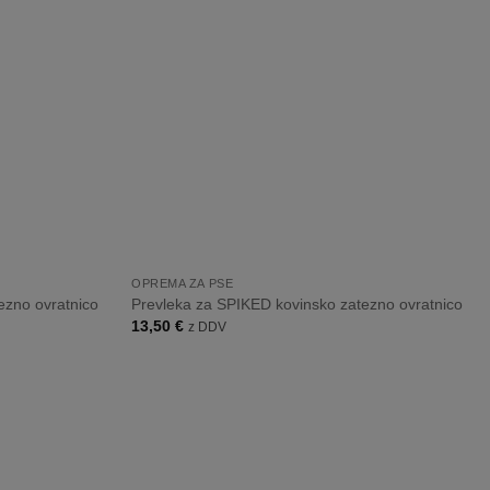
listo
listo
želja
želja
+
OPREMA ZA PSE
ezno ovratnico
Prevleka za SPIKED kovinsko zatezno ovratnico
13,50
€
z DDV