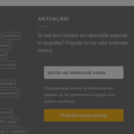
razpon:
o
od
5,50 €
19,90 €
AKTUALNO!
do
22,00 €
Bi radi prvi izvedeli za najnovejše popuste
bodečka
in dogodke? Prijavite se na naše tedenske
 bokse
novice.
 bed
a za psa
obramba
Od prejemanja obvestil se lahko kadarkoli
poslušnost
odjavite. Za več podrobnosti si oglejte našo
politiko zasebnosti.
za sled
Prijavite me na novice!
 IPO rokav
enju
sledenje