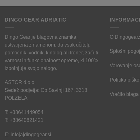
DINGO GEAR ADRIATIC
INFORMAC
Dingo Gear je blagovna znamka,
O Dingogear.
ustvarjena z namenom, da vsak učitelj,
Splošni pogoj
pomočnik, vodnik, kinolog ali trener, začuti
varnost in funkcionalnost opreme, ki 100%
Varovanje os
izpolnjuje svojo nalogo.
Politika piško
ASTOR d.o.o.
Sedež podjetja: Ob Savinji 167, 3313
Vračilo blaga
POLZELA
T: +38641449054
T: +38640821421
E: info[a]dingogear.si