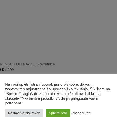
SPRENGER ULTRA-PLUS ovratnice
Cenovni
0
€
z DDV
razpon:
od
13,20 €
do
Na naši spletni strani uporabljamo piškotke, da vam
17,20 €
zagotovimo najustreznejšo uporabniško izkušnjo. S klikom na
“Sprejmi” soglašate z uporabo vseh piškotkov. Lahko pa
obiščete "Nastavitve piškotkov", da jih prilagodite vašim
AJANO
PREDLAGAMO
potrebam.
Preberi več
Nastavitve piškotkov
Sprejmi vse
en aport IPO z vrvico
Usnjen povodec