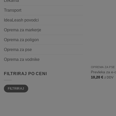
Lekarna
Transport
IdeaLeash povodci
Oprema za markerje
Oprema za poligon
Oprema za pse
+
Oprema za vodnike
OPREMA ZA PSE
Prevleka za e-o
FILTRIRAJ PO CENI
10,20
€
z DDV
Min
Max
FILTRIRAJ
cena
cena