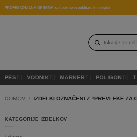
Skip
PROFESIONALNA OPREMA za športno in poklicno kinologijo
to
content
Products
search
PES
VODNIK
MARKER
POLIGON
T
DOMOV
/
IZDELKI OZNAČENI Z “PREVLEKE ZA 
KATEGORIJE IZDELKOV