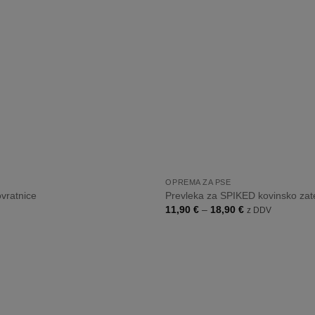
listo
želja
+
OPREMA ZA PSE
vratnice
Prevleka za SPIKED kovinsko zat
Cenovni
11,90
€
–
18,90
€
z DDV
razpon:
od
11,90 €
do
18,90 €
Dodaj
na
listo
želja