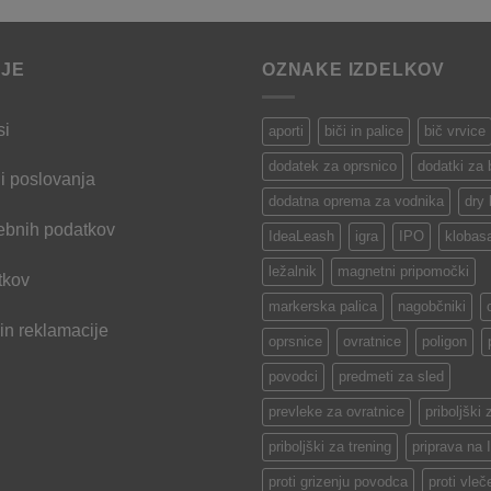
d
2
IJE
OZNAKE IZDELKOV
si
aporti
biči in palice
bič vrvice
dodatek za oprsnico
dodatki za
i poslovanja
dodatna oprema za vodnika
dry
ebnih podatkov
IdeaLeash
igra
IPO
klobas
ležalnik
magnetni pripomočki
tkov
markerska palica
nagobčniki
 in reklamacije
oprsnice
ovratnice
poligon
povodci
predmeti za sled
prevleke za ovratnice
priboljški 
priboljški za trening
priprava na
proti grizenju povodca
proti vleč