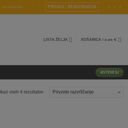
PRIJAVA / REGISTRACIJA
Slovenščina
LISTA ŽELJA
KOŠARICA /
0,00
€
ASTOR.SI
ikaz vseh 4 rezultatov
Dodaj
Dodaj
na
na