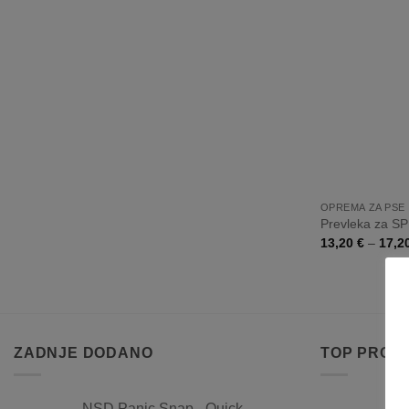
+
OPREMA ZA PSE
Prevleka za 
13,20
€
–
17,2
ZADNJE DODANO
TOP PROD
NSD Panic Snap - Quick
Les