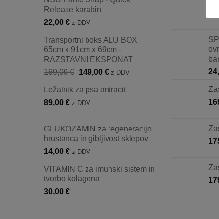
Release karabin
25
22,00
€
z DDV
SP
Transportni boks ALU BOX
ov
65cm x 91cm x 69cm -
ba
RAZSTAVNI EKSPONAT
Izvirna
Trenutna
24
169,00
€
149,00
€
z DDV
cena
cena
Za
Ležalnik za psa antracit
je
je:
16
89,00
€
bila:
149,00 €.
z DDV
169,00 €.
Za
GLUKOZAMIN za regeneracijo
hrustanca in gibljivost sklepov
17
14,00
€
z DDV
Za
VITAMIN C za imunski sistem in
tvorbo kolagena
17
30,00
€