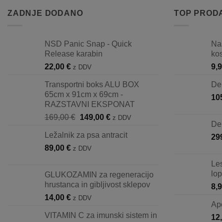
ZADNJE DODANO
TOP PROD
NSD Panic Snap - Quick
Na
Release karabin
ko
22,00
€
9,
z DDV
Transportni boks ALU BOX
De
65cm x 91cm x 69cm -
10
RAZSTAVNI EKSPONAT
Izvirna
Trenutna
169,00
€
149,00
€
z DDV
De
cena
cena
Ležalnik za psa antracit
29
je
je:
89,00
€
bila:
149,00 €.
z DDV
169,00 €.
Le
lop
GLUKOZAMIN za regeneracijo
hrustanca in gibljivost sklepov
8,
14,00
€
z DDV
Ap
VITAMIN C za imunski sistem in
12