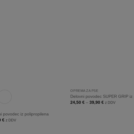
Dodaj
na
listo
želja
+
OPREMA ZA PSE
Delovni povodec SUPER GRIP iz p
Cenovni
24,50
€
–
39,90
€
z DDV
razpon:
od
ni povodec iz polipropilena
24,50 €
do
Cenovni
0
€
z DDV
39,90 €
razpon:
od
13,90 €