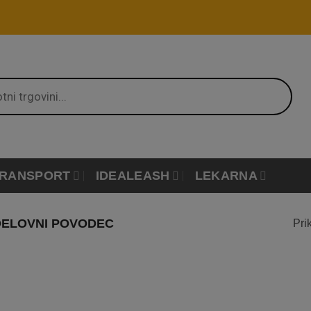
RANSPORT
IDEALEASH
LEKARNA
ELOVNI POVODEC
Pri
Dodaj
na