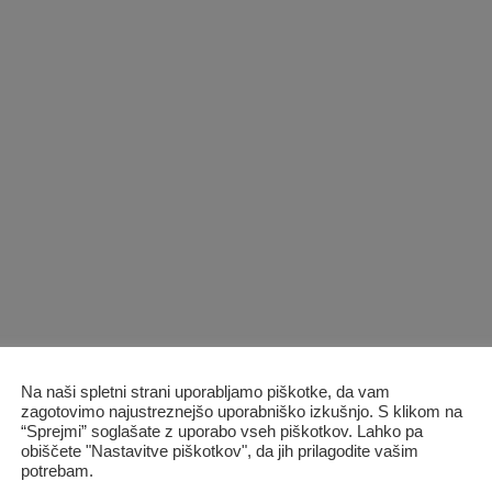
do
19,90 €
Dodaj
na
listo
želja
+
OPREMA ZA PSE
cev za trening obrambe
Povodec za trening obrambe
Na naši spletni strani uporabljamo piškotke, da vam
Cenovni
42,60
€
–
49,90
€
z DDV
zagotovimo najustreznejšo uporabniško izkušnjo. S klikom na
razpon:
“Sprejmi” soglašate z uporabo vseh piškotkov. Lahko pa
od
42,60 €
obiščete "Nastavitve piškotkov", da jih prilagodite vašim
do
potrebam.
49,90 €