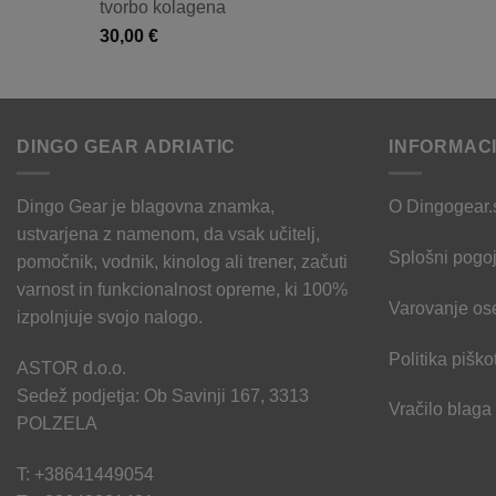
tvorbo kolagena
30,00
€
DINGO GEAR ADRIATIC
INFORMAC
Dingo Gear je blagovna znamka,
O Dingogear.
ustvarjena z namenom, da vsak učitelj,
Splošni pogoj
pomočnik, vodnik, kinolog ali trener, začuti
varnost in funkcionalnost opreme, ki 100%
Varovanje os
izpolnjuje svojo nalogo.
Politika piško
ASTOR d.o.o.
Sedež podjetja: Ob Savinji 167, 3313
Vračilo blaga
POLZELA
T: +38641449054