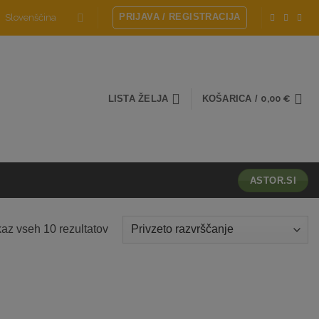
PRIJAVA / REGISTRACIJA
Slovenščina
LISTA ŽELJA
KOŠARICA /
0,00
€
ASTOR.SI
kaz vseh 10 rezultatov
Dodaj
Dodaj
na
na