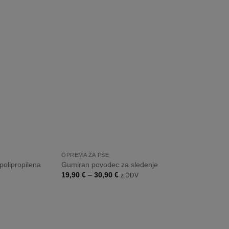
Dodaj
Dodaj
na
na
listo
listo
želja
želja
+
OPREMA ZA PSE
olipropilena
Gumiran povodec za sledenje
Cenovni
19,90
€
–
30,90
€
z DDV
razpon:
od
19,90 €
do
30,90 €