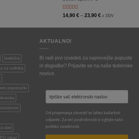
od
5,50 €
19,90 €
do
Ocenjeno
Cenovni
14,90
€
–
23,90
€
z DDV
5.00
od 5
22,00 €
razpon:
od
14,90 €
AKTUALNO!
do
23,90 €
Bi radi prvi izvedeli za najnovejše popuste
bodečka
in dogodke? Prijavite se na naše tedenske
a za vodnika
novice.
O
tni pripomočki
obramba
poslušnost
Od prejemanja obvestil se lahko kadarkoli
odjavite. Za več podrobnosti si oglejte našo
politiko zasebnosti.
za sled
 IPO rokav