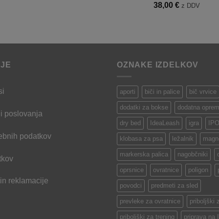
razpon:
38,00
€
z DDV
2
od
12,70 €
do
14,10 €
IJE
OZNAKE IZDELKOV
si
aporti
biči in palice
bič vrvice
dodatki za bokse
dodatna oprem
i poslovanja
dry bed
IdeaLeash
igra
IP
ebnih podatkov
klobasa za psa
ležalnik
magne
markerska palica
nagobčniki
tkov
oprsnice
ovratnice
poligon
 in reklamacije
povodci
predmeti za sled
prevleke za ovratnice
priboljški 
priboljški za trening
priprava na