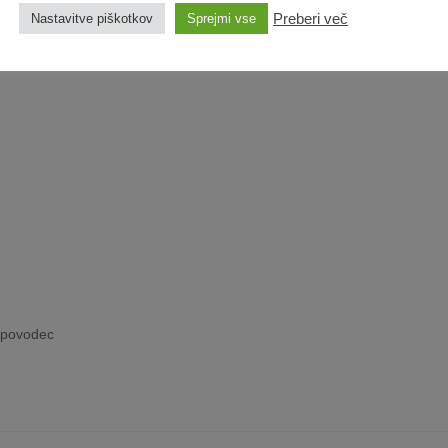
Preberi več
Nastavitve piškotkov
Sprejmi vse
Dodaj
na
listo
želja
 povodec