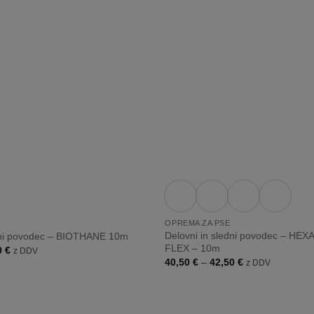
listo
želja
+
OPREMA ZA PSE
Delovni in sledni povodec – HEX
edni povodec – BIOTHANE 10m
FLEX – 10m
Cenovni
0
€
z DDV
razpon:
Cenovni
40,50
€
–
42,50
€
z DDV
od
razpon:
55,00 €
od
do
40,50 €
59,00 €
do
42,50 €