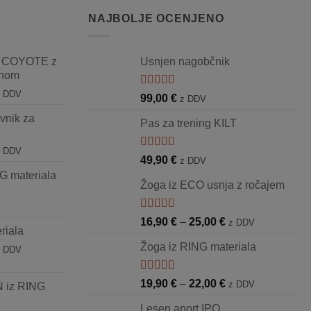
NAJBOLJE OCENJENO
 COYOTE z
Usnjen nagobčnik
inom
enovni
z DDV
Ocenjeno
99,00
€
z DDV
azpon:
5.00
od 5
avnik za
d
Pas za trening KILT
4,90 €
enovni
o
z DDV
Ocenjeno
49,90
€
z DDV
azpon:
7,90 €
5.00
od 5
G materiala
d
Žoga iz ECO usnja z ročajem
9,00 €
o
Ocenjeno
Cenovni
16,90
€
–
25,00
€
8,00 €
z DDV
riala
5.00
od 5
razpon:
Žoga iz RING materiala
enovni
z DDV
od
azpon:
16,90 €
d
do
Ocenjeno
Cenovni
19,90
€
–
22,00
€
z DDV
 iz RING
2,90 €
5.00
od 5
25,00 €
razpon:
o
Lesen aport IPO