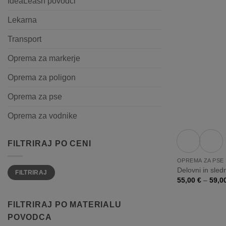
IdeaLeash povodci
Lekarna
Transport
Oprema za markerje
Oprema za poligon
Oprema za pse
+
Oprema za vodnike
FILTRIRAJ PO CENI
OPREMA ZA PSE
Min
Max
Delovni in sl
FILTRIRAJ
cena
cena
55,00
€
–
59,0
FILTRIRAJ PO MATERIALU
POVODCA