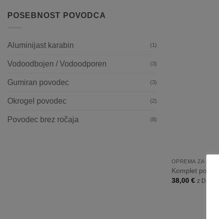
POSEBNOST POVODCA
Aluminijast karabin
(1)
Vodoodbojen / Vodoodporen
(3)
Gumiran povodec
(3)
Okrogel povodec
(2)
Povodec brez ročaja
(8)
+
OPREMA ZA PSE
Komplet povod
38,00
€
z DDV