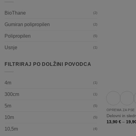
BioThane
(2)
Gumiran polipropilen
(2)
Polipropilen
(5)
Usnje
(1)
FILTRIRAJ PO DOLŽINI POVODCA
+
4m
(1)
300cm
(1)
5m
(5)
OPREMA ZA PSE
Delovni in sled
10m
(5)
13,90
€
–
19,9
10,5m
(4)