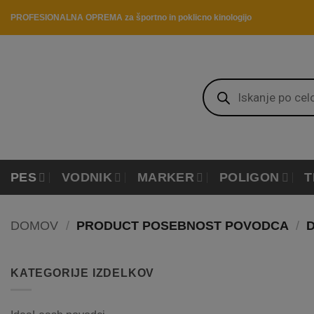
Skip
PROFESIONALNA OPREMA za športno in poklicno kinologijo
to
content
Products
search
PES
VODNIK
MARKER
POLIGON
T
DOMOV
/
PRODUCT POSEBNOST POVODCA
/
D
KATEGORIJE IZDELKOV