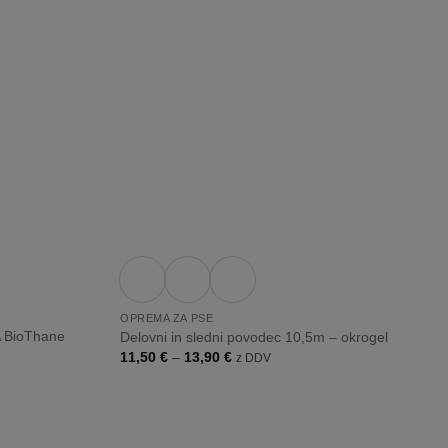
listo
listo
želja
želja
+
OPREMA ZA PSE
A BioThane
Delovni in sledni povodec 10,5m – okrogel
Cenovni
11,50
€
–
13,90
€
z DDV
razpon:
od
11,50 €
do
13,90 €