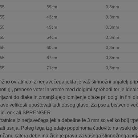
55
39cm
0,3mm
55
43cm
0,3mm
55
49cm
0,3mm
55
54cm
0,3mm
55
60cm
0,3mm
55
67cm
0,3mm
55
71cm
0,3mm
ižno ovratnico iz nerjavečega jekla je vaš štirinožni prijatelj pri
oti rji, prenese veter in vreme med dolgimi sprehodi ter je ideale
ijazni do dlake in zmanjšujejo lomljenje dlake pri dolgi in fini dl
 prave velikosti upoštevati tudi obseg glave! Za pse z bistveno 
licLock ali SPRENGER.
ratnice iz nerjavečega jekla debeline le 3 mm so veliko bolj trpe
 ali usnja. Poleg tega izgledajo popolnoma čudovito na vsaki dol
ričani, katera debelina žice je prava za vašega štirinožnega pr