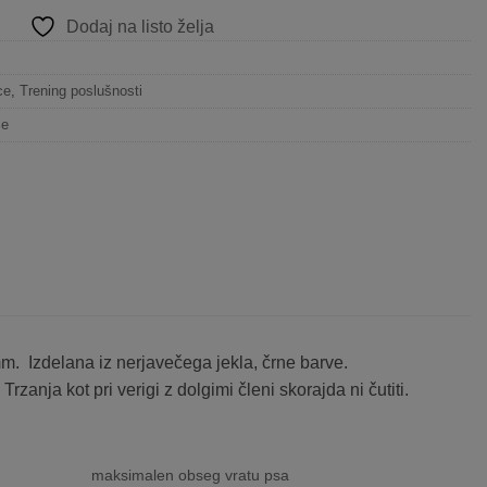
Dodaj na listo želja
ce
,
Trening poslušnosti
ce
m. Izdelana iz nerjavečega jekla, črne barve.
zanja kot pri verigi z dolgimi členi skorajda ni čutiti.
maksimalen obseg vratu psa