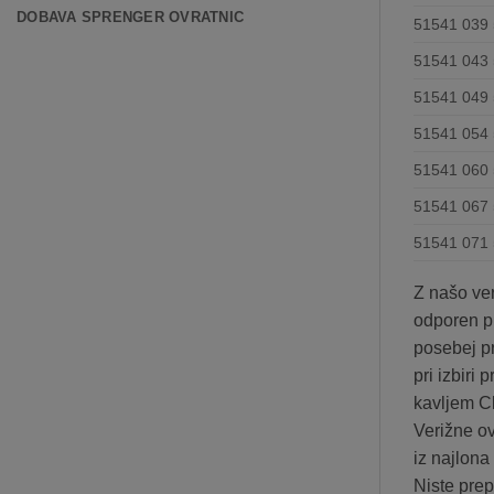
DOBAVA SPRENGER OVRATNIC
51541 039 
51541 043 
51541 049 
51541 054 
51541 060 
51541 067 
51541 071 
Z našo ver
odporen pr
posebej pr
pri izbiri
kavljem C
Verižne ov
iz najlona
Niste prep