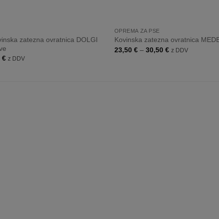
+
OPREMA ZA PSE
nska zatezna ovratnica DOLGI
Kovinska zatezna ovratnica ME
ve
Cenovni
23,50
€
–
30,50
€
z DDV
razpon:
Cenovni
0
€
z DDV
od
razpon:
23,50 €
od
do
23,90 €
30,50 €
do
46,10 €
Dodaj
na
listo
želja