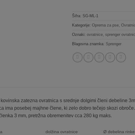
Šifra:
SG-ML-1
Kategorije:
Oprema za pse
,
Ovratni
Oznaki:
ovratnice
,
sprenger ovratni
Blagovna znamka:
Sprenger
kovinska zatezna ovratnica s srednje dolgimi členi debeline 3m
ca ima posebej majhne člene, ki zelo dobro tečejo skozi obroče. Tr
členka 3 mm, pretržna obremenitev cca 280 kg maks.
ka
dolžina ovratnice
Ø debelina rinke