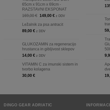
65cm x 91cm x 69cm -
13
RAZSTAVNI EKSPONAT
Izvirna
Trenutna
169,00
€
149,00
€
z DDV
To
cena
cena
tra
Ležalnik za psa antracit
je
je:
59
89,00
€
bila:
149,00 €.
z DDV
169,00 €.
Tr
GLUKOZAMIN za regeneracijo
Glu
hrustanca in gibljivost sklepov
50
14,00
€
9,
z DDV
VITAMIN C za imunski sistem in
Ap
tvorbo kolagena
dv
30,00
€
19
DINGO GEAR ADRIATIC
INFORMAC