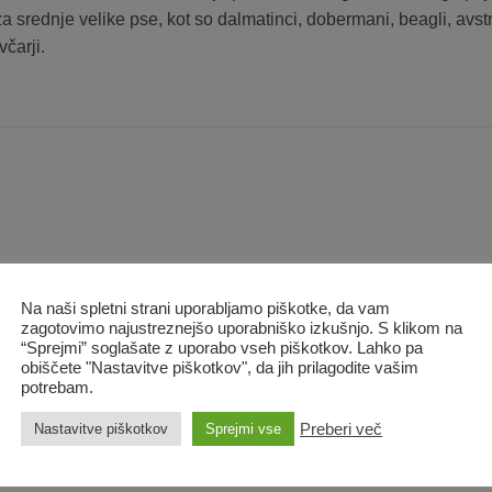
a srednje velike pse, kot so dalmatinci, dobermani, beagli, avstra
včarji.
Dodaj
na
listo
želja
Na naši spletni strani uporabljamo piškotke, da vam
zagotovimo najustreznejšo uporabniško izkušnjo. S klikom na
“Sprejmi” soglašate z uporabo vseh piškotkov. Lahko pa
obiščete "Nastavitve piškotkov", da jih prilagodite vašim
potrebam.
Preberi več
Nastavitve piškotkov
Sprejmi vse