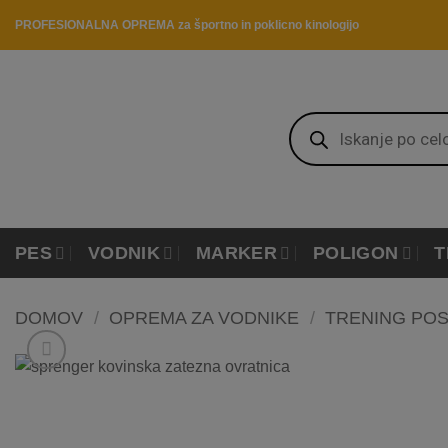
Skip
PROFESIONALNA OPREMA za športno in poklicno kinologijo
to
content
Products
search
PES
VODNIK
MARKER
POLIGON
T
DOMOV
/
OPREMA ZA VODNIKE
/
TRENING PO