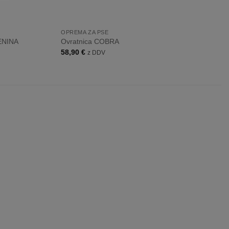
+
OPREMA ZA PSE
DENINA
Ovratnica COBRA
58,90
€
z DDV
Dodaj
Dodaj
na
na
listo
listo
želja
želja