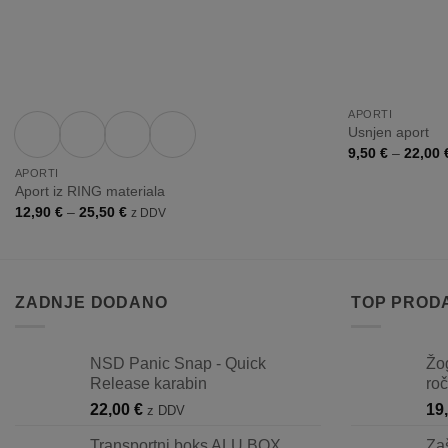
+
+
APORTI
Usnjen aport
9,50
€
–
22,00
APORTI
Aport iz RING materiala
Cenovni
12,90
€
–
25,50
€
z DDV
razpon:
od
12,90 €
do
25,50 €
ZADNJE DODANO
TOP PROD
NSD Panic Snap - Quick
Žo
Release karabin
ro
22,00
€
19
z DDV
Transportni boks ALU BOX
Za