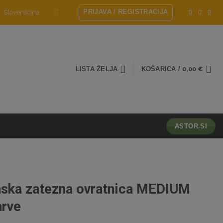
PRIJAVA / REGISTRACIJA
Slovenščina
LISTA ŽELJA
KOŠARICA /
0,00
€
ASTOR.SI
ska zatezna ovratnica MEDIUM
arve