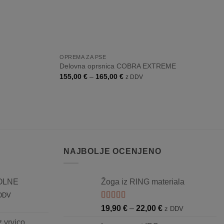
+
OPREMA ZA PSE
Delovna oprsnica COBRA EXTREME
Cenovni
155,00
€
–
165,00
€
z DDV
razpon:
od
155,00 €
do
165,00 €
NAJBOLJE OCENJENO
VOLNE
Žoga iz RING materiala
novni
DDV
zpon:
Ocenjeno
Cenovni
19,90
€
–
22,00
€
z DDV
5.00
od 5
razpon:
 vrvico