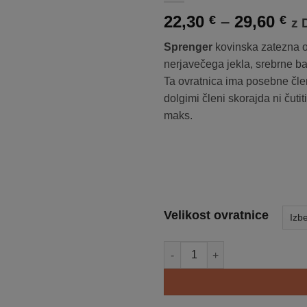
listo
Ce
22,30
–
29,60
€
€
želja
z 
ra
Sprenger
kovinska zatezna o
od
nerjavečega jekla, srebrne ba
22
Ta ovratnica ima posebne člene
do
dolgimi členi skorajda ni čut
29
maks.
Velikost ovratnice
SPRENGER kovinska zatezna ov