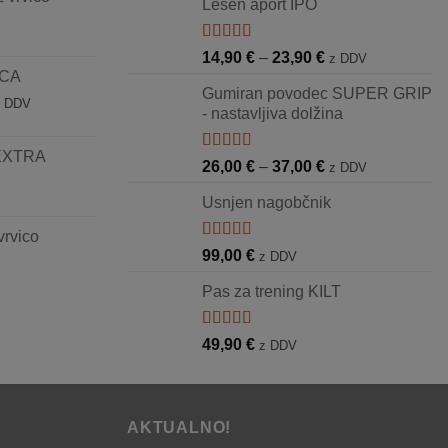
90 €
Lesen aport IPO
od
19,90 €
,90 €
do
Ocenjeno
Cenovni
14,90
€
–
23,90
€
z DDV
5.00
od 5
22,00 €
ICA
razpon:
Gumiran povodec SUPER GRIP
od
enovni
z DDV
- nastavljiva dolžina
14,90 €
azpon:
do
d
 EXTRA
23,90 €
Ocenjeno
1,90 €
Cenovni
26,00
€
–
37,00
€
z DDV
5.00
od 5
o
razpon:
Usnjen nagobčnik
2,90 €
od
26,00 €
vrvico
do
Ocenjeno
99,00
€
z DDV
5.00
od 5
37,00 €
Pas za trening KILT
Ocenjeno
49,90
€
z DDV
5.00
od 5
AKTUALNO!