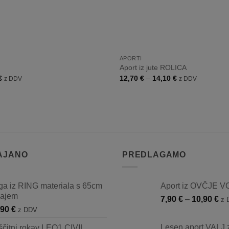
+
APORTI
Aport iz jute ROLICA
Cenovni
Cenovni
€
12,70
€
–
14,10
€
z DDV
z DDV
razpon:
razpon:
od
od
9,50 €
12,70 €
do
do
22,00 €
14,10 €
AJANO
PREDLAGAMO
ga iz RING materiala s 65cm
Aport iz OVČJE 
čajem
Ce
7,90
€
–
10,90
€
z 
,90
€
ra
z DDV
od
Lesen aport VALJ z
ščitni rokav LEO1 CIVIL