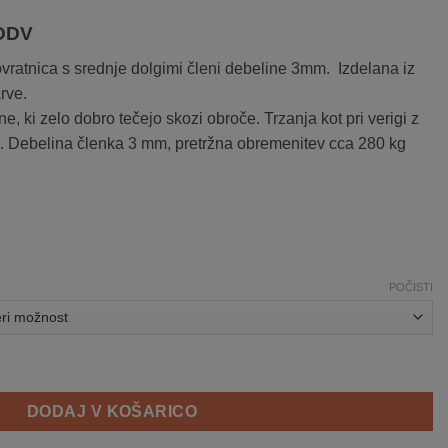
novni
DDV
zpon:
vratnica s srednje dolgimi členi debeline 3mm. Izdelana iz
rve.
,30 €
, ki zelo dobro tečejo skozi obroče. Trzanja kot pri verigi z
iti. Debelina členka 3 mm, pretržna obremenitev cca 280 kg
,60 €
POČISTI
ratnica MEDIUM ČLENI srebrne barve količina
DODAJ V KOŠARICO