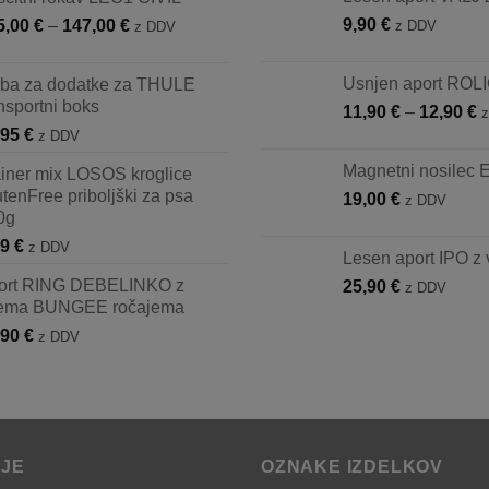
7,
Cenovni
9,90
€
5,00
€
–
147,00
€
z DDV
do
z DDV
razpon:
10
od
Usnjen aport ROL
rba za dodatke za THULE
135,00 €
nsportni boks
C
11,90
€
–
12,90
€
do
r
,95
€
z DDV
147,00 €
o
Magnetni nosilec
ainer mix LOSOS kroglice
1
tenFree priboljški za psa
19,00
€
z DDV
d
0g
1
99
€
z DDV
Lesen aport IPO z 
ort RING DEBELINKO z
25,90
€
z DDV
ema BUNGEE ročajema
,90
€
z DDV
IJE
OZNAKE IZDELKOV