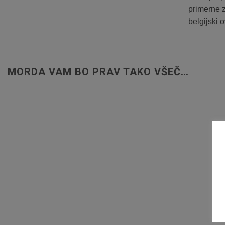
primerne z
belgijski o
MORDA VAM BO PRAV TAKO VŠEČ…
Dodaj
na
listo
želja