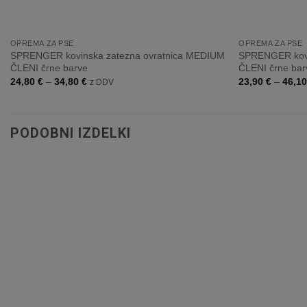
+
+
OPREMA ZA PSE
OPREMA ZA PSE
SPRENGER kovinska zatezna ovratnica MEDIUM
SPRENGER kovi
ČLENI črne barve
ČLENI črne bar
Cenovni
24,80
€
–
34,80
€
23,90
€
–
46,1
z DDV
razpon:
od
24,80 €
do
34,80 €
PODOBNI IZDELKI
Dodaj
na
listo
želja