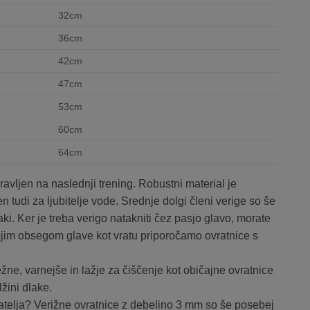
32cm
36cm
42cm
47cm
53cm
60cm
64cm
pravljen na naslednji trening. Robustni material je
n tudi za ljubitelje vode. Srednje dolgi členi verige so še
aki. Ker je treba verigo natakniti čez pasjo glavo, morate
večjim obsegom glave kot vratu priporočamo ovratnice s
žne, varnejše in lažje za čiščenje kot običajne ovratnice
žini dlake.
ijatelja? Verižne ovratnice z debelino 3 mm so še posebej