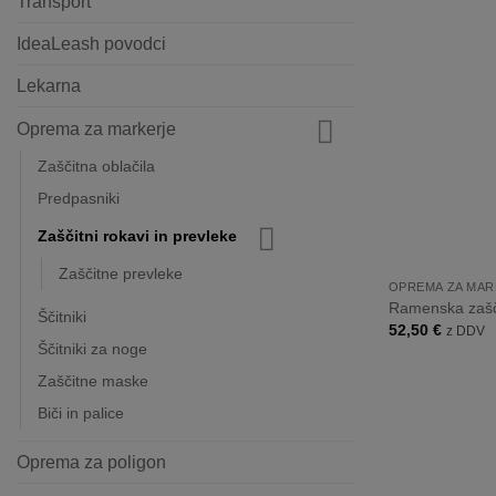
Transport
IdeaLeash povodci
Lekarna
Oprema za markerje
Zaščitna oblačila
Predpasniki
Zaščitni rokavi in prevleke
+
Zaščitne prevleke
OPREMA ZA MAR
Ramenska zašči
Ščitniki
52,50
€
z DDV
Ščitniki za noge
Zaščitne maske
Biči in palice
Oprema za poligon