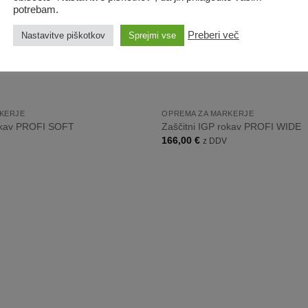
potrebam.
Preberi več
Nastavitve piškotkov
Sprejmi vse
+
KERJE
OPREMA ZA MARKERJE
rokav PROFI SOFT
Zaščitni IGP rokav PROFI WIDE
166,00
€
z DDV
Dodaj
na
listo
želja