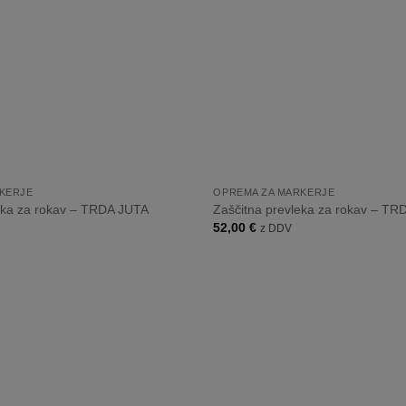
+
KERJE
OPREMA ZA MARKERJE
eka za rokav – TRDA JUTA
Zaščitna prevleka za rokav – T
52,00
€
z DDV
Dodaj
na
listo
želja