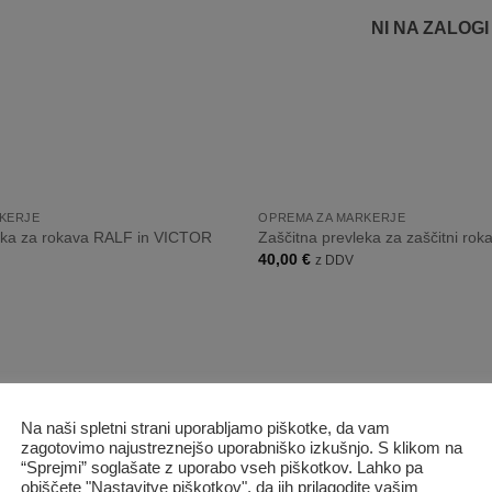
NI NA ZALOGI
+
KERJE
OPREMA ZA MARKERJE
eka za rokava RALF in VICTOR
Zaščitna prevleka za zaščitni ro
40,00
€
z DDV
Dodaj
na
listo
želja
Na naši spletni strani uporabljamo piškotke, da vam
zagotovimo najustreznejšo uporabniško izkušnjo. S klikom na
“Sprejmi” soglašate z uporabo vseh piškotkov. Lahko pa
obiščete "Nastavitve piškotkov", da jih prilagodite vašim