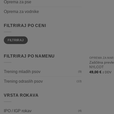
Oprema za pse
Oprema za vodnike
FILTRIRAJ PO CENI
Min
Max
FILTRIRAJ
cena
cena
+
FILTRIRAJ PO NAMENU
OPREMA ZA MAR
Zaščitna prev
NYLCOT
Trening mladih psov
(9)
49,00
€
z DDV
Trening odraslih psov
(13)
VRSTA ROKAVA
IPO / IGP rokav
(4)