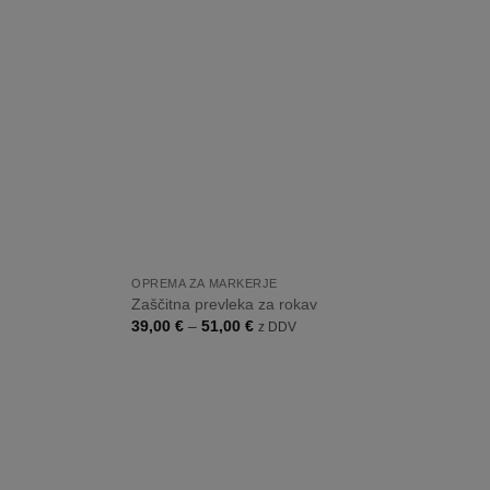
listo
listo
želja
želja
+
OPREMA ZA MARKERJE
Zaščitna prevleka za rokav
Cenovni
39,00
€
–
51,00
€
z DDV
razpon:
od
39,00 €
do
51,00 €
Dodaj
Dodaj
na
na
listo
listo
želja
želja