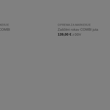
+
KERJE
OPREMA ZA MARKERJE
 COMBI
Zaščitni rokav COMBI juta
139,00
€
z DDV
Dodaj
na
listo
želja