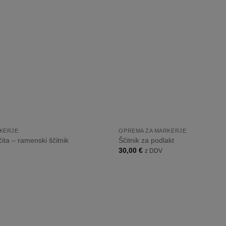
listo
želja
+
KERJE
OPREMA ZA MARKERJE
ta – ramenski ščitnik
Ščitnik za podlakt
30,00
€
z DDV
Dodaj
na
listo
želja