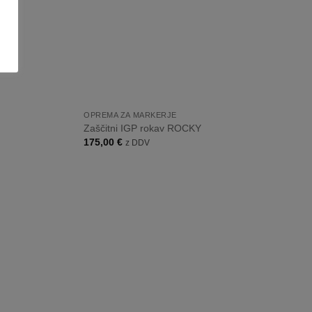
+
OPREMA ZA MARKERJE
Zaščitni IGP rokav ROCKY
175,00
€
z DDV
Dodaj
Dodaj
na
na
listo
listo
želja
želja