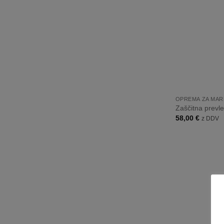
+
OPREMA ZA MAR
Zaščitna prevl
58,00
€
z DDV