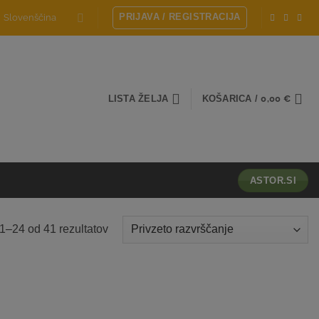
PRIJAVA / REGISTRACIJA
Slovenščina
LISTA ŽELJA
KOŠARICA /
0,00
€
ASTOR.SI
1–24 od 41 rezultatov
Dodaj
Dodaj
na
na