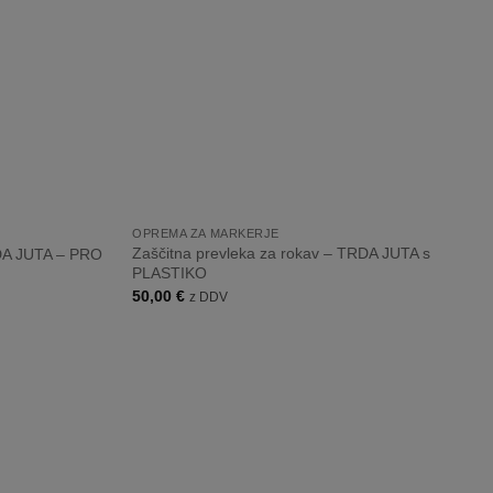
+
OPREMA ZA MARKERJE
Zaščitna prevleka za rokav – TRDA JUTA s
RDA JUTA – PRO
PLASTIKO
50,00
€
z DDV
Dodaj
Dodaj
na
na
listo
listo
želja
želja