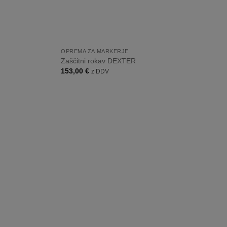
+
OPREMA ZA MARKERJE
Zaščitni rokav DEXTER
153,00
€
z DDV
Dodaj
Dodaj
na
na
listo
listo
želja
želja