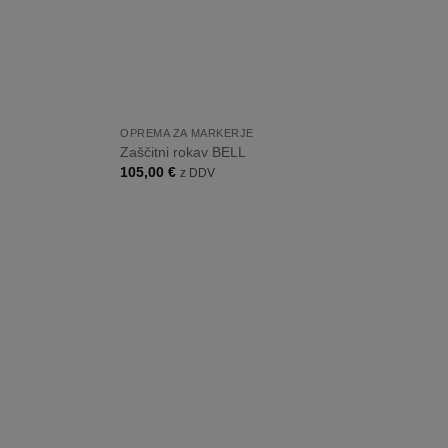
+
OPREMA ZA MARKERJE
Zaščitni rokav BELL
105,00
€
z DDV
Dodaj
Dodaj
na
na
listo
listo
želja
želja