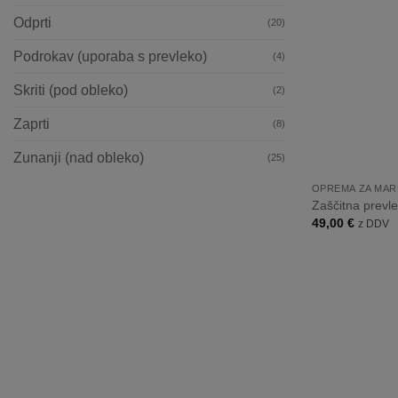
Odprti
(20)
Podrokav (uporaba s prevleko)
(4)
Skriti (pod obleko)
(2)
Zaprti
(8)
Zunanji (nad obleko)
+
(25)
OPREMA ZA MAR
Zaščitna prevl
49,00
€
z DDV