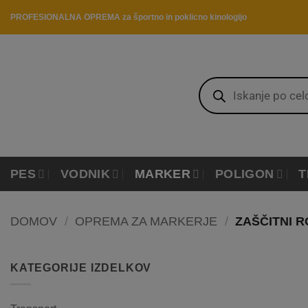
Skip
PROFESIONALNA OPREMA za športno in poklicno kinologijo
to
content
Products
search
PES
VODNIK
MARKER
POLIGON
T
DOMOV
/
OPREMA ZA MARKERJE
/
ZAŠČITNI R
KATEGORIJE IZDELKOV