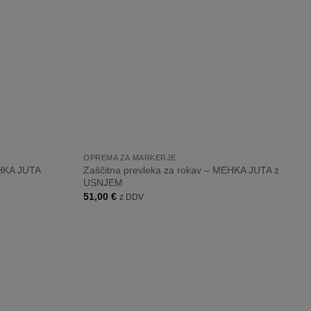
+
OPREMA ZA MARKERJE
Zaščitna prevleka za rokav – MEHKA JUTA z
EHKA JUTA
USNJEM
51,00
€
z DDV
Dodaj
Dodaj
na
na
listo
listo
želja
želja