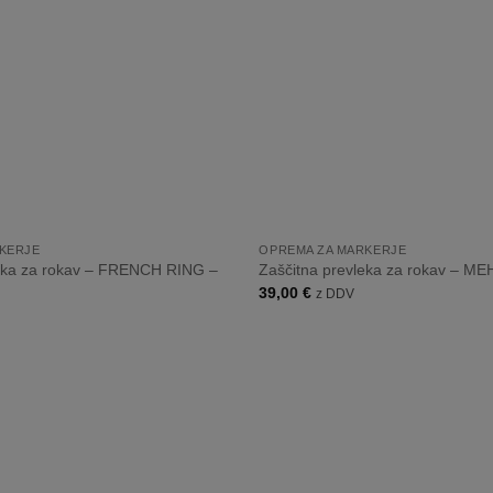
+
KERJE
OPREMA ZA MARKERJE
leka za rokav – FRENCH RING –
Zaščitna prevleka za rokav – M
39,00
€
z DDV
Dodaj
na
listo
želja