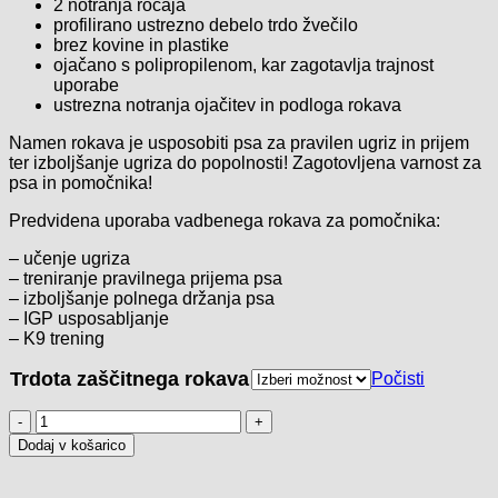
2 notranja ročaja
profilirano ustrezno debelo trdo žvečilo
brez kovine in plastike
ojačano s polipropilenom, kar zagotavlja trajnost
uporabe
ustrezna notranja ojačitev in podloga rokava
Namen rokava je usposobiti psa za pravilen ugriz in prijem
ter izboljšanje ugriza do popolnosti! Zagotovljena varnost za
psa in pomočnika!
Predvidena uporaba vadbenega rokava za pomočnika:
– učenje ugriza
– treniranje pravilnega prijema psa
– izboljšanje polnega držanja psa
– IGP usposabljanje
– K9 trening
Trdota zaščitnega rokava
Počisti
Zaščitni
rokav
Dodaj v košarico
COMBI
juta