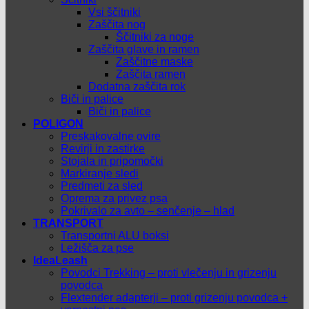
Vsi ščitniki
Zaščita nog
Ščitniki za noge
Zaščita glave in ramen
Zaščitne maske
Zaščita ramen
Dodatna zaščita rok
Biči in palice
Biči in palice
POLIGON
Preskakovalne ovire
Revirji in zastirke
Stojala in pripomočki
Markiranje sledi
Predmeti za sled
Oprema za privez psa
Pokrivalo za avto – senčenje – hlad
TRANSPORT
Transportni ALU boksi
Ležišča za pse
IdeaLeash
Povodci Trekking – proti vlečenju in grizenju
povodca
Flextender adapterji – proti grizenju povodca +