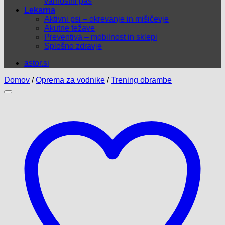
varnostni pas
Lekarna
Aktivni psi – okrevanje in mišičevje
Akutne težave
Preventiva – mobilnost in sklepi
Splošno zdravje
astor.si
Domov
/
Oprema za vodnike
/
Trening obrambe