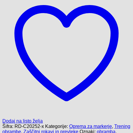
količina
Dodaj na listo želja
Šifra:
RD-C20252-x
Kategorije:
Oprema za markerje
,
Trening
obrambe
,
Zaščitni rokavi in prevleke
Oznaki:
obramba
,