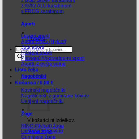
z BGB SNAP karabinom
z AVIO ALU karabinom
s FROG karabinom
Aporti
Leseni aporti
Hrvatski
Aporti RING (Nylcot)
Juta aporti
Products
Usnjeni aporti
search
Plavajoči/Vodoodporni aporti
Aporti iz ovčje volne
Lista želja
Nagobčniki
Košarica /
0,00
€
Kovinski nagobčniki
Nagobčniki iz gumirane kovine
Usnjeni nagobčniki
Žoge
V košarici ni izdelkov.
RING (Nylcot) žoge
Nazaj v trgovino
Usnjene žoge
Gumijaste žoge