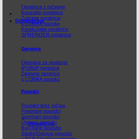
Ovratnice z ročajem
Kovinske ovratnice
Zatezne ovratnice
Slovenščina
s COBRA sponko
Korekcijske ovratnice
SPRENGER ovratnice
Oprsnice
Oprsnice za sledenje
IPO/IGP oprsnice
Delovne oprsnice
s COBRA sponko
Povodci
Povodci brez ročaja
Preklopni povodci
Gumirani povodci
Usnjeni povodci
Slovenščina
BioThane povodci
Sledni/Delovni povodci