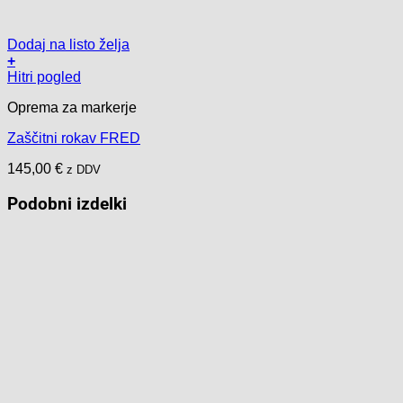
Dodaj na listo želja
+
Ta
Hitri pogled
izdelek
Oprema za markerje
ima
več
Zaščitni rokav FRED
različic.
Možnosti
145,00
€
z DDV
lahko
izberete
Podobni izdelki
na
strani
izdelka