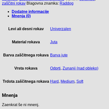
zaščitni rokav
Blagovna znamka:
Raddog
Dodatne informacije
Mnenja (0)
Levi ali desni rokav
Univerzalen
Material rokava
Juta
Barva zaščitnega rokava
Barva jute
Vrsta rokava
Odprti
,
Zunanji (nad obleko)
Trdota zaščitnega rokava
Hard
,
Medium
,
Soft
Mnenja
Zaenkrat še ni mnenj.