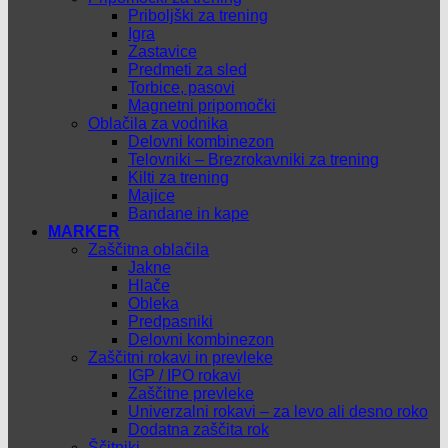
Priboljški za trening
Igra
Zastavice
Predmeti za sled
Torbice, pasovi
Magnetni pripomočki
Oblačila za vodnika
Delovni kombinezon
Telovniki – Brezrokavniki za trening
Kilti za trening
Majice
Bandane in kape
MARKER
Zaščitna oblačila
Jakne
Hlače
Obleka
Predpasniki
Delovni kombinezon
Zaščitni rokavi in prevleke
IGP / IPO rokavi
Zaščitne prevleke
Univerzalni rokavi – za levo ali desno roko
Dodatna zaščita rok
Ščitniki