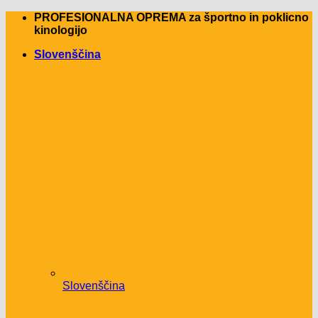
Skip
PROFESIONALNA OPREMA za športno in poklicno
to
kinologijo
content
Slovenščina
Slovenščina