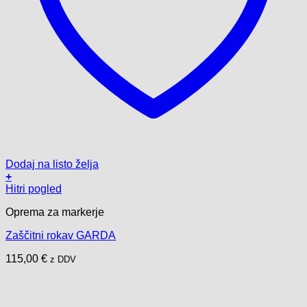
Dodaj na listo želja
+
Ta
Hitri pogled
izdelek
Oprema za markerje
ima
več
Zaščitni rokav GARDA
različic.
Možnosti
115,00
€
z DDV
lahko
izberete
na
strani