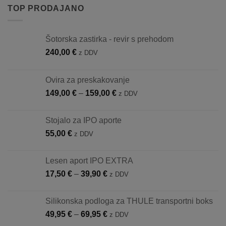
TOP PRODAJANO
Šotorska zastirka - revir s prehodom
240,00
€
z DDV
Ovira za preskakovanje
Cenovni
149,00
€
–
159,00
€
z DDV
razpon:
od
Stojalo za IPO aporte
149,00 €
55,00
€
z DDV
do
159,00 €
Lesen aport IPO EXTRA
Cenovni
17,50
€
–
39,90
€
z DDV
razpon:
od
Silikonska podloga za THULE transportni boks
17,50 €
Cenovni
49,95
€
–
69,95
€
z DDV
do
razpon: