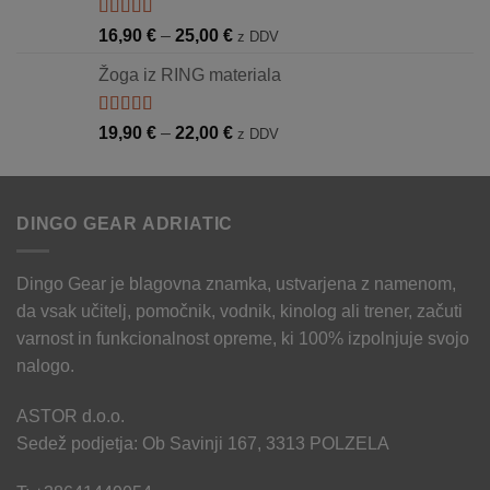
Ocenjeno
Cenovni
16,90
€
–
25,00
€
z DDV
5.00
od 5
razpon:
Žoga iz RING materiala
od
16,90 €
do
Ocenjeno
Cenovni
19,90
€
–
22,00
€
z DDV
5.00
od 5
25,00 €
razpon:
od
19,90 €
DINGO GEAR ADRIATIC
do
22,00 €
Dingo Gear je blagovna znamka, ustvarjena z namenom,
da vsak učitelj, pomočnik, vodnik, kinolog ali trener, začuti
varnost in funkcionalnost opreme, ki 100% izpolnjuje svojo
nalogo.
ASTOR d.o.o.
Sedež podjetja: Ob Savinji 167, 3313 POLZELA