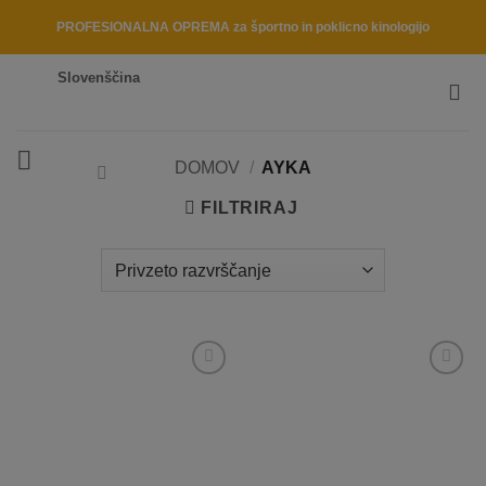
Skip
PROFESIONALNA OPREMA za športno in poklicno kinologijo
to
content
Slovenščina
DOMOV
/
AYKA
FILTRIRAJ
Dodaj
Dodaj
na
na
listo
listo
želja
želja