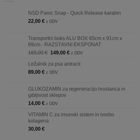
NSD Panic Snap - Quick Release karabin
22,00
€
z DDV
Transportni boks ALU BOX 65cm x 91cm x
69cm - RAZSTAVNI EKSPONAT
Izvirna
Trenutna
169,00
€
149,00
€
z DDV
cena
cena
Ležalnik za psa antracit
je
je:
89,00
€
bila:
149,00 €.
z DDV
169,00 €.
GLUKOZAMIN za regeneracijo hrustanca in
gibljivost sklepov
14,00
€
z DDV
VITAMIN C za imunski sistem in tvorbo
kolagena
30,00
€