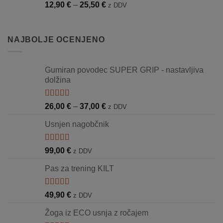
Cenovni
12,90
€
–
25,50
€
30,90 €
z DDV
razpon:
do
od
44,50 €
12,90 €
NAJBOLJE OCENJENO
do
25,50 €
Gumiran povodec SUPER GRIP - nastavljiva
dolžina
Ocenjeno
Cenovni
26,00
€
–
37,00
€
z DDV
5.00
od 5
razpon:
Usnjen nagobčnik
od
26,00 €
do
Ocenjeno
99,00
€
z DDV
5.00
od 5
37,00 €
Pas za trening KILT
Ocenjeno
49,90
€
z DDV
5.00
od 5
Žoga iz ECO usnja z ročajem