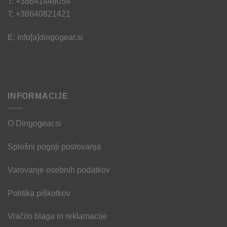
T: +38641449054
T: +38640821421
E: info[a]dingogear.si
INFORMACIJE
O Dingogear.si
Splošni pogoji poslovanja
Varovanje osebnih podatkov
Politika piškotkov
Vračilo blaga in reklamacije