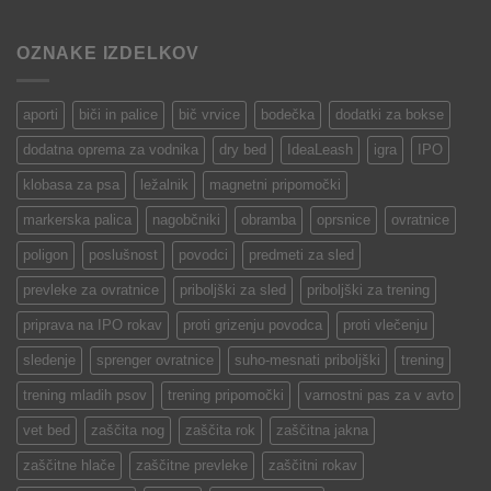
OZNAKE IZDELKOV
aporti
biči in palice
bič vrvice
bodečka
dodatki za bokse
dodatna oprema za vodnika
dry bed
IdeaLeash
igra
IPO
klobasa za psa
ležalnik
magnetni pripomočki
markerska palica
nagobčniki
obramba
oprsnice
ovratnice
poligon
poslušnost
povodci
predmeti za sled
prevleke za ovratnice
priboljški za sled
priboljški za trening
priprava na IPO rokav
proti grizenju povodca
proti vlečenju
sledenje
sprenger ovratnice
suho-mesnati priboljški
trening
trening mladih psov
trening pripomočki
varnostni pas za v avto
vet bed
zaščita nog
zaščita rok
zaščitna jakna
zaščitne hlače
zaščitne prevleke
zaščitni rokav