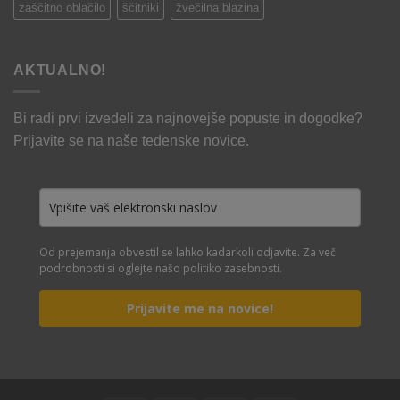
zaščitno oblačilo
ščitniki
žvečilna blazina
AKTUALNO!
Bi radi prvi izvedeli za najnovejše popuste in dogodke?
Prijavite se na naše tedenske novice.
Od prejemanja obvestil se lahko kadarkoli odjavite. Za več
podrobnosti si oglejte našo politiko zasebnosti.
Prijavite me na novice!