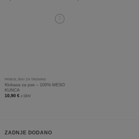
Dodaj
na
listo
želja
PRIBOLJŠKI ZA TRENING
Klobasa za pse – 100% MESO
KUNCA
10,90
€
z DDV
ZADNJE DODANO