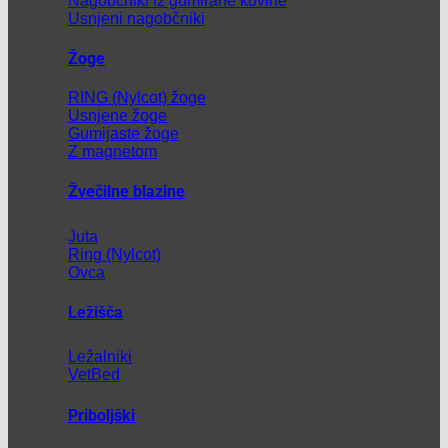
Nagobčniki iz gumirane kovine
Usnjeni nagobčniki
Žoge
RING (Nylcot) žoge
Usnjene žoge
Gumijaste žoge
Z magnetom
Žvečilne blazine
Juta
Ring (Nylcot)
Ovca
Ležišča
Ležalniki
VetBed
Priboljški