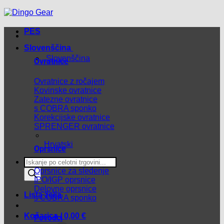
PES
Slovenščina
Slovenščina
Ovratnice
Ovratnice z ročajem
Kovinske ovratnice
Zatezne ovratnice
s COBRA sponko
Korekcijske ovratnice
SPRENGER ovratnice
Hrvatski
Oprsnice
Products
search
Oprsnice za sledenje
IPO/IGP oprsnice
Delovne oprsnice
Lista želja
s COBRA sponko
Košarica /
0,00
€
Povodci