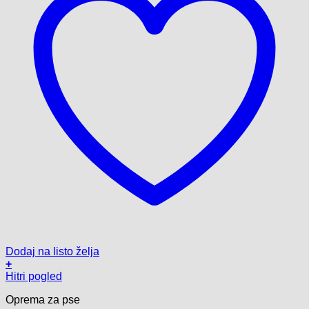
Dodaj na listo želja
+
Ta
Hitri pogled
izdelek
Oprema za pse
ima