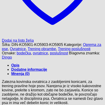
Dodaj na listo želja
Šifra:
DIN-KO5901-KO5903-KO5905
Kategorije:
Oprema za
pse
,
Ovratnice
,
Trening obrambe
,
Trening poslušnosti
Oznake:
bodečka
,
ovratnice
,
poslušnost
Blagovna znamka:
Dingo
Opis
Dodatne informacije
Mnenja (0)
Zatezna kovinska ovratnica z zaobljenimi konicami, za
trening pravilne hoje psov. Narejena je iz visoko kakovostne
kovine, prekrite s kromom, zato ne bo zarjavela. Konice so
zaobljene, ne dražijo kot običajne bodečke, le povzročajo
nelagodje, ki disciplinira psa. Ovratnica se namesti čez glavo
psa in ima več debelin konic in velikosti.