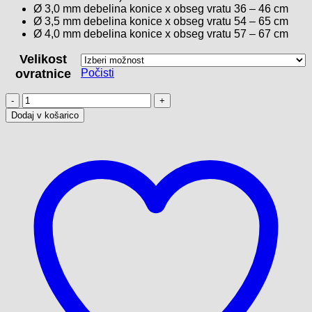
Ø 3,0 mm debelina konice x obseg vratu 36 – 46 cm
Ø 3,5 mm debelina konice x obseg vratu 54 – 65 cm
Ø 4,0 mm debelina konice x obseg vratu 57 – 67 cm
Velikost
ovratnice
Počisti
Kovinska
polzatezna
Dodaj v košarico
ovratnica
-
SPIKED
količina