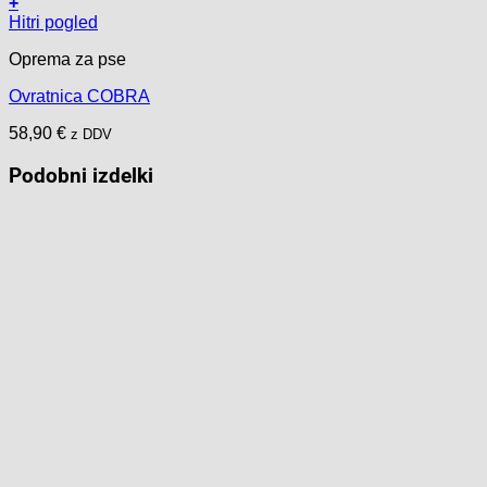
+
Ta
Hitri pogled
izdelek
Oprema za pse
ima
več
Ovratnica COBRA
različic.
Možnosti
58,90
€
z DDV
lahko
izberete
Podobni izdelki
na
strani
izdelka