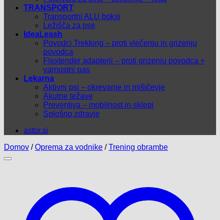
TRANSPORT
Transportni ALU boksi
Ležišča za pse
IdeaLeash
Povodci Trekking – proti vlečenju in grizenju
povodca
Flextender adapterji – proti grizenju povodca +
varnostni pas
Lekarna
Aktivni psi – okrevanje in mišičevje
Akutne težave
Preventiva – mobilnost in sklepi
Splošno zdravje
astor.si
Domov
/
Oprema za vodnike
/
Trening obrambe