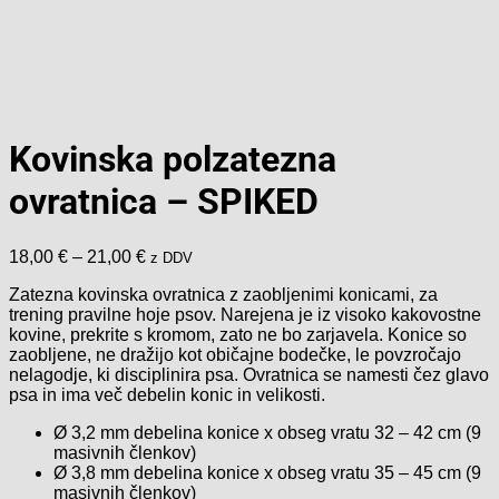
Kovinska polzatezna
ovratnica – SPIKED
Cenovni
18,00
€
–
21,00
€
z DDV
razpon:
Zatezna kovinska ovratnica z zaobljenimi konicami, za
od
trening pravilne hoje psov. Narejena je iz visoko kakovostne
18,00 €
kovine, prekrite s kromom, zato ne bo zarjavela. Konice so
do
zaobljene, ne dražijo kot običajne bodečke, le povzročajo
21,00 €
nelagodje, ki disciplinira psa. Ovratnica se namesti čez glavo
psa in ima več debelin konic in velikosti.
Ø 3,2 mm debelina konice x obseg vratu 32 – 42 cm (9
masivnih členkov)
Ø 3,8 mm debelina konice x obseg vratu 35 – 45 cm (9
masivnih členkov)