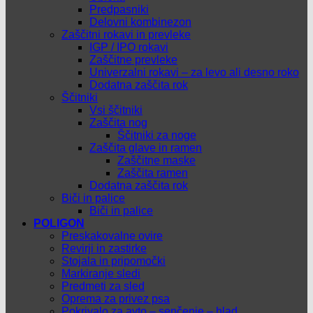
Predpasniki
Delovni kombinezon
Zaščitni rokavi in prevleke
IGP / IPO rokavi
Zaščitne prevleke
Univerzalni rokavi – za levo ali desno roko
Dodatna zaščita rok
Ščitniki
Vsi ščitniki
Zaščita nog
Ščitniki za noge
Zaščita glave in ramen
Zaščitne maske
Zaščita ramen
Dodatna zaščita rok
Biči in palice
Biči in palice
POLIGON
Preskakovalne ovire
Revirji in zastirke
Stojala in pripomočki
Markiranje sledi
Predmeti za sled
Oprema za privez psa
Pokrivalo za avto – senčenje – hlad