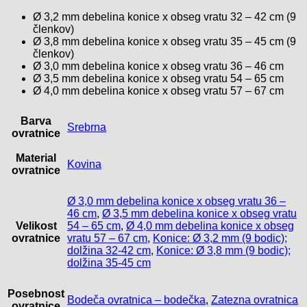
Ø 3,2 mm debelina konice x obseg vratu 32 – 42 cm (9
členkov)
Ø 3,8 mm debelina konice x obseg vratu 35 – 45 cm (9
členkov)
Ø 3,0 mm debelina konice x obseg vratu 36 – 46 cm
Ø 3,5 mm debelina konice x obseg vratu 54 – 65 cm
Ø 4,0 mm debelina konice x obseg vratu 57 – 67 cm
Barva
Srebrna
ovratnice
Material
Kovina
ovratnice
Ø 3,0 mm debelina konice x obseg vratu 36 –
46 cm
,
Ø 3,5 mm debelina konice x obseg vratu
Velikost
54 – 65 cm
,
Ø 4,0 mm debelina konice x obseg
ovratnice
vratu 57 – 67 cm
,
Konice: Ø 3,2 mm (9 bodic);
dolžina 32-42 cm
,
Konice: Ø 3,8 mm (9 bodic);
dolžina 35-45 cm
Posebnost
Bodeča ovratnica – bodečka
,
Zatezna ovratnica
ovratnice