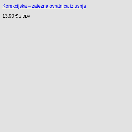
več
Korekcijska – zatezna ovratnica iz usnja
različic.
Možnosti
13,90
€
z DDV
lahko
izberete
na
strani
izdelka