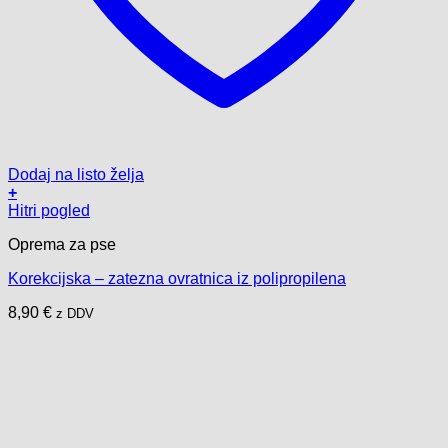
Dodaj na listo želja
+
Ta
Hitri pogled
izdelek
Oprema za pse
ima
več
Korekcijska – zatezna ovratnica iz polipropilena
različic.
Možnosti
8,90
€
z DDV
lahko
izberete
na
strani
izdelka