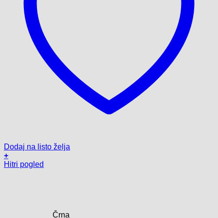
Dodaj na listo želja
+
Ta
Hitri pogled
izdelek
ima
več
različic.
Možnosti
Črna
lahko