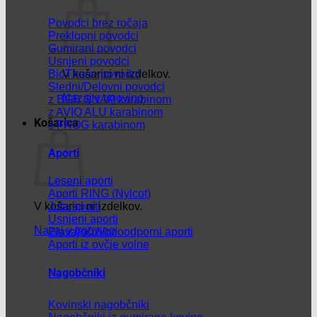
Povodci brez ročaja
Preklopni povodci
Gumirani povodci
Usnjeni povodci
BioThane povodci
V košarici ni izdelkov.
Sledni/Delovni povodci
Nazaj v trgovino
z BGB SNAP karabinom
z AVIO ALU karabinom
Košarica
s FROG karabinom
Aporti
Leseni aporti
Aporti RING (Nylcot)
V košarici ni izdelkov.
Juta aporti
Usnjeni aporti
Nazaj v trgovino
Plavajoči/Vodoodporni aporti
Aporti iz ovčje volne
Nagobčniki
Kovinski nagobčniki