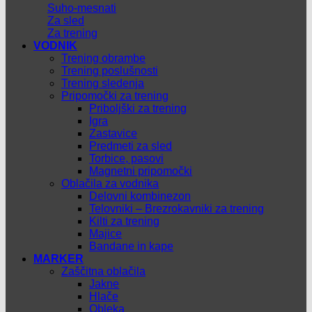
Suho-mesnati
Za sled
Za trening
VODNIK
Trening obrambe
Trening poslušnosti
Trening sledenja
Pripomočki za trening
Priboljški za trening
Igra
Zastavice
Predmeti za sled
Torbice, pasovi
Magnetni pripomočki
Oblačila za vodnika
Delovni kombinezon
Telovniki – Brezrokavniki za trening
Kilti za trening
Majice
Bandane in kape
MARKER
Zaščitna oblačila
Jakne
Hlače
Obleka