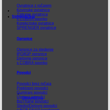
Ovratnice z ročajem
Kovinske ovratnice
Zatezne ovratnice
Slovenščina
s COBRA sponko
Korekcijske ovratnice
SPRENGER ovratnice
Oprsnice
Oprsnice za sledenje
IPO/IGP oprsnice
Delovne oprsnice
s COBRA sponko
Povodci
Povodci brez ročaja
Preklopni povodci
Gumirani povodci
Usnjeni povodci
Slovenščina
BioThane povodci
Sledni/Delovni povodci