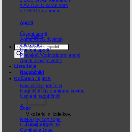
z BGB SNAP karabinom
z AVIO ALU karabinom
s FROG karabinom
Aporti
Leseni aporti
Hrvatski
Aporti RING (Nylcot)
Juta aporti
Products
Usnjeni aporti
search
Plavajoči/Vodoodporni aporti
Aporti iz ovčje volne
Lista želja
Nagobčniki
Košarica /
0,00
€
Kovinski nagobčniki
Nagobčniki iz gumirane kovine
Usnjeni nagobčniki
Žoge
V košarici ni izdelkov.
RING (Nylcot) žoge
Nazaj v trgovino
Usnjene žoge
Gumijaste žoge