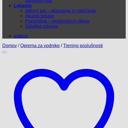
varnostni pas
Lekarna
Aktivni psi – okrevanje in mišičevje
Akutne težave
Preventiva – mobilnost in sklepi
Splošno zdravje
astor.si
Domov
/
Oprema za vodnike
/
Trening poslušnosti