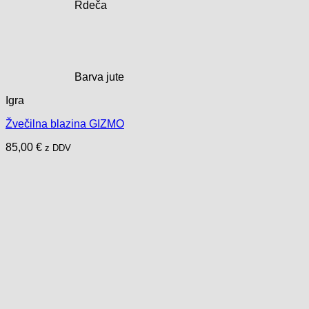
Rdeča
Barva jute
Igra
Žvečilna blazina GIZMO
85,00
€
z DDV