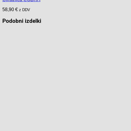
različic.
Možnosti
58,90
€
z DDV
lahko
izberete
Podobni izdelki
na
strani
izdelka