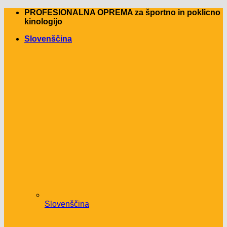
Skip
PROFESIONALNA OPREMA za športno in poklicno
to
kinologijo
content
Slovenščina
Slovenščina