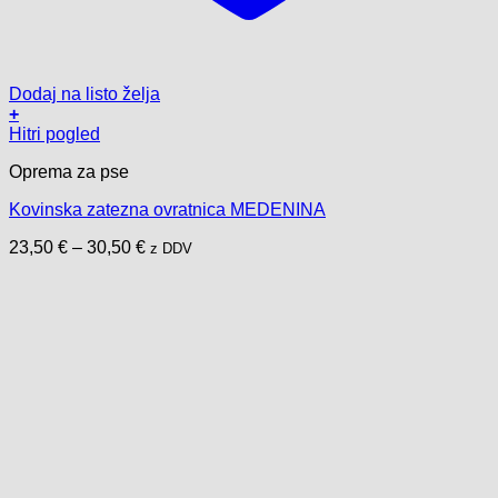
Dodaj na listo želja
+
Ta
Hitri pogled
izdelek
Oprema za pse
ima
več
Kovinska zatezna ovratnica MEDENINA
različic.
Možnosti
Cenovni
23,50
€
–
30,50
€
z DDV
lahko
razpon:
izberete
od
na
23,50 €
strani
do
izdelka
30,50 €