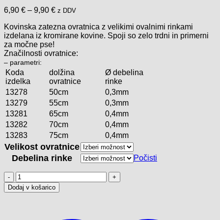
Cenovni
6,90
€
–
9,90
€
z DDV
razpon:
Kovinska zatezna ovratnica z velikimi ovalnimi rinkami
od
izdelana iz kromirane kovine. Spoji so zelo trdni in primerni
6,90 €
za močne pse!
do
Značilnosti ovratnice:
9,90 €
– parametri:
Koda
dolžina
Ø debelina
izdelka
ovratnice
rinke
13278
50cm
0,3mm
13279
55cm
0,3mm
13281
65cm
0,4mm
13282
70cm
0,4mm
13283
75cm
0,4mm
Velikost ovratnice
Debelina rinke
Počisti
Kovinska
zatezna
Dodaj v košarico
ovratnica
KROM
(FUR
SAVER)