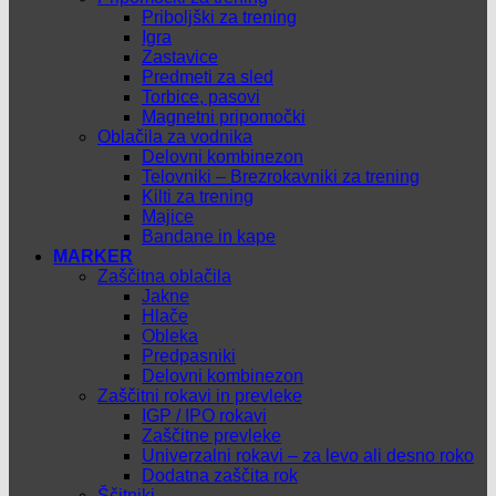
Priboljški za trening
Igra
Zastavice
Predmeti za sled
Torbice, pasovi
Magnetni pripomočki
Oblačila za vodnika
Delovni kombinezon
Telovniki – Brezrokavniki za trening
Kilti za trening
Majice
Bandane in kape
MARKER
Zaščitna oblačila
Jakne
Hlače
Obleka
Predpasniki
Delovni kombinezon
Zaščitni rokavi in prevleke
IGP / IPO rokavi
Zaščitne prevleke
Univerzalni rokavi – za levo ali desno roko
Dodatna zaščita rok
Ščitniki