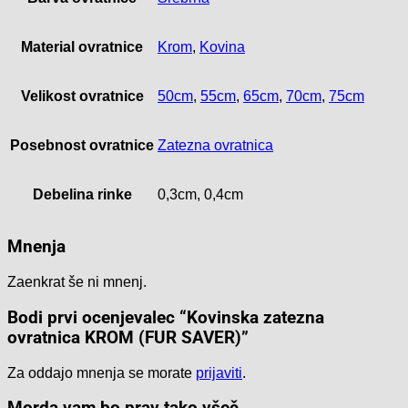
Material ovratnice
Krom
,
Kovina
Velikost ovratnice
50cm
,
55cm
,
65cm
,
70cm
,
75cm
Posebnost ovratnice
Zatezna ovratnica
Debelina rinke
0,3cm, 0,4cm
Mnenja
Zaenkrat še ni mnenj.
Bodi prvi ocenjevalec “Kovinska zatezna
ovratnica KROM (FUR SAVER)”
Za oddajo mnenja se morate
prijaviti
.