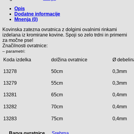
Opis
Dodatne informacije
Mnenja (0)
Kovinska zatezna ovratnica z dolgimi ovalnimi rinkami
izdelana iz kromirane kovine. Spoji so zelo trdni in primerni
za močne pse!
Značilnosti ovratnice:
– parametri:
Koda izdelka
dolžina ovratnice
Ø debelin
13278
50cm
0,3mm
13279
55cm
0,3mm
13281
65cm
0,4mm
13282
70cm
0,4mm
13283
75cm
0,4mm
Barva ovratnice
Srebrna