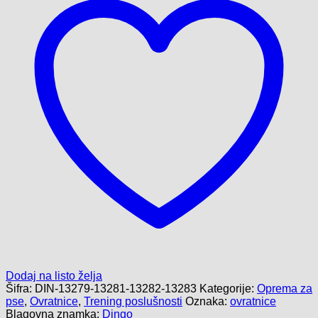
količina
Dodaj na listo želja
Šifra:
DIN-13279-13281-13282-13283
Kategorije:
Oprema za
pse
,
Ovratnice
,
Trening poslušnosti
Oznaka:
ovratnice
Blagovna znamka:
Dingo