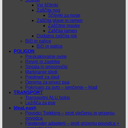
Vsi ščitniki
Zaščita nog
Ščitniki za noge
Zaščita glave in ramen
Zaščitne maske
Zaščita ramen
Dodatna zaščita rok
Biči in palice
Biči in palice
POLIGON
Preskakovalne ovire
Revirji in zastirke
Stojala in pripomočki
Markiranje sledi
Predmeti za sled
Oprema za privez psa
Pokrivalo za avto – senčenje – hlad
TRANSPORT
Transportni ALU boksi
Ležišča za pse
IdeaLeash
Povodci Trekking – proti vlečenju in grizenju
povodca
Flextender adapterji – proti grizenju povodca +