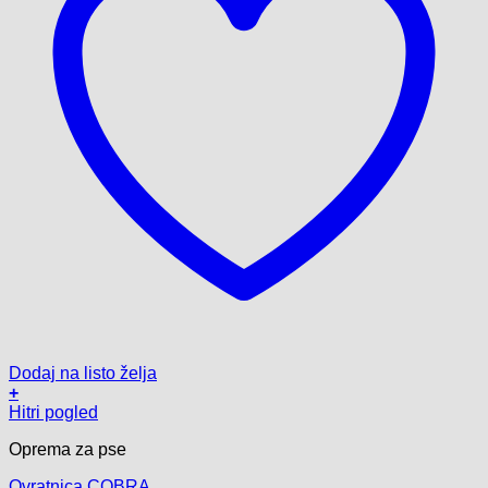
Dodaj na listo želja
+
Ta
Hitri pogled
izdelek
Oprema za pse
ima
več
Ovratnica COBRA