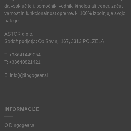
da vsak učitelj, pomočnik, vodnik, kinolog ali trener, začuti
varnost in funkcionalnost opreme, ki 100% izpolnjuje svojo
nalogo.
ASTOR d.o.o.
Sedež podjetja: Ob Savinji 167, 3313 POLZELA
T: +38641449054
T: +38640821421
E: info[a]dingogear.si
INFORMACIJE
O Dingogear.si