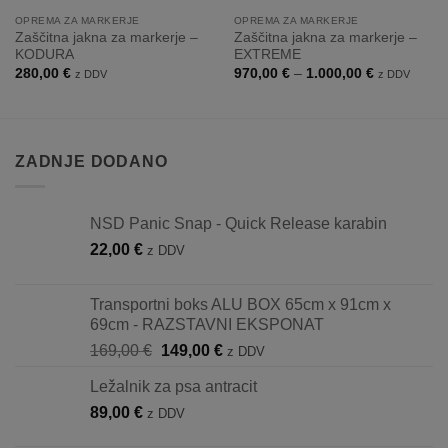
OPREMA ZA MARKERJE
OPREMA ZA MARKERJE
Zaščitna jakna za markerje –
Zaščitna jakna za markerje –
KODURA
EXTREME
Cenovni
280,00
€
970,00
€
–
1.000,00
€
z DDV
z DDV
razpon:
od
970,00 €
do
1.000,00 €
ZADNJE DODANO
NSD Panic Snap - Quick Release karabin
22,00
€
z DDV
Transportni boks ALU BOX 65cm x 91cm x
69cm - RAZSTAVNI EKSPONAT
Izvirna
Trenutna
169,00
€
149,00
€
z DDV
cena
cena
Ležalnik za psa antracit
je
je:
89,00
€
bila:
149,00 €.
z DDV
169,00 €.