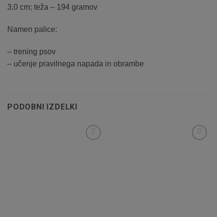
3,0 cm; teža – 194 gramov
Namen palice:
– trening psov
– učenje pravilnega napada in obrambe
PODOBNI IZDELKI
Dodaj
Dodaj
na
na
listo
listo
želja
želja