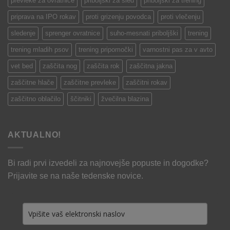
prevleke za ovratnice
priboljški za sled
priboljški za trening
priprava na IPO rokav
proti grizenju povodca
proti vlečenju
sledenje
sprenger ovratnice
suho-mesnati priboljški
trening
trening mladih psov
trening pripomočki
varnostni pas za v avto
vet bed
zaščita nog
zaščita rok
zaščitna jakna
zaščitne hlače
zaščitne prevleke
zaščitni rokav
zaščitno oblačilo
ščitniki
žvečilna blazina
AKTUALNO!
Bi radi prvi izvedeli za najnovejše popuste in dogodke?
Prijavite se na naše tedenske novice.