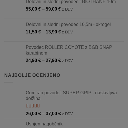
Delovni in sledni povodec - BIOTHANE 10m
Cenovni
55,00
€
–
59,00
€
z DDV
razpon:
od
Delovni in sledni povodec 10,5m - okrogel
55,00 €
Cenovni
11,50
€
–
13,90
€
z DDV
do
razpon:
59,00 €
od
Povodec ROLLER COYOTE z BGB SNAP
11,50 €
karabinom
do
Cenovni
24,90
€
–
27,90
€
z DDV
13,90 €
razpon:
od
NAJBOLJE OCENJENO
24,90 €
do
27,90 €
Gumiran povodec SUPER GRIP - nastavljiva
dolžina
Ocenjeno
Cenovni
26,00
€
–
37,00
€
z DDV
5.00
od 5
razpon:
Usnjen nagobčnik
od