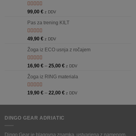
26,00 €
do
Ocenjeno
99,00
€
z DDV
5.00
od 5
37,00 €
Pas za trening KILT
Ocenjeno
49,90
€
z DDV
5.00
od 5
Žoga iz ECO usnja z ročajem
Ocenjeno
Cenovni
16,90
€
–
25,00
€
z DDV
5.00
od 5
razpon:
Žoga iz RING materiala
od
16,90 €
do
Ocenjeno
Cenovni
19,90
€
–
22,00
€
z DDV
5.00
od 5
25,00 €
razpon:
od
19,90 €
DINGO GEAR ADRIATIC
do
22,00 €
Dingo Gear je blagovna znamka, ustvarjena z namenom,