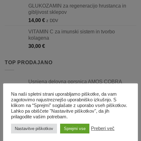
GLUKOZAMIN za regeneracijo hrustanca in
gibljivost sklepov
14,00
€
z DDV
VITAMIN C za imunski sistem in tvorbo
kolagena
30,00
€
TOP PRODAJANO
Usnjena delovna oprsnica AMOS COBRA
Cenovni
185,00
€
–
195,00
€
z DDV
Na naši spletni strani uporabljamo piškotke, da vam
razpon:
zagotovimo najustreznejšo uporabniško izkušnjo. S
od
klikom na “Sprejmi” soglašate z uporabo vseh piškotkov.
Set predmetov za IPO sledenje (4 kos v
185,00 €
Lahko pa obiščete "Nastavitve piškotkov", da jih
kompletu)
do
prilagodite vašim potrebam.
3,99
€
z DDV
195,00 €
Preberi več
Nastavitve piškotkov
Sprejmi vse
Zaščitne hlače za markerje - EXTREME
Cenovni