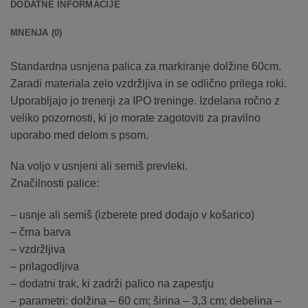
DODATNE INFORMACIJE
MNENJA (0)
Standardna usnjena palica za markiranje dolžine 60cm.
Zaradi materiala zelo vzdržljiva in se odlično prilega roki.
Uporabljajo jo trenerji za IPO treninge. Izdelana ročno z
veliko pozornosti, ki jo morate zagotoviti za pravilno
uporabo med delom s psom.
Na voljo v usnjeni ali semiš prevleki.
Značilnosti palice:
– usnje ali semiš (izberete pred dodajo v košarico)
– črna barva
– vzdržljiva
– prilagodljiva
– dodatni trak, ki zadrži palico na zapestju
– parametri: dolžina – 60 cm; širina – 3,3 cm; debelina –