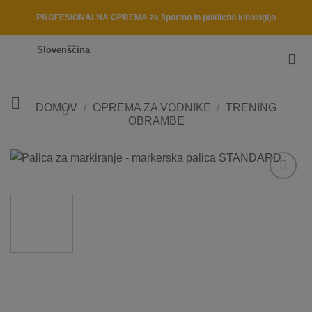
Skip
PROFESIONALNA OPREMA za športno in poklicno kinologijo
to
content
Slovenščina
DOMOV
/
OPREMA ZA VODNIKE
/
TRENING
OBRAMBE
Dodaj
na
listo
želja