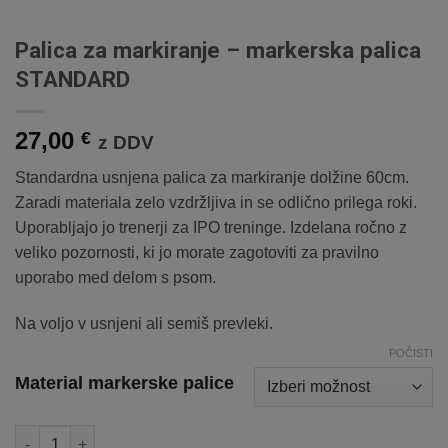
Palica za markiranje – markerska palica
STANDARD
27,00
€
z DDV
Standardna usnjena palica za markiranje dolžine 60cm.
Zaradi materiala zelo vzdržljiva in se odlično prilega roki.
Uporabljajo jo trenerji za IPO treninge. Izdelana ročno z
veliko pozornosti, ki jo morate zagotoviti za pravilno
uporabo med delom s psom.
Na voljo v usnjeni ali semiš prevleki.
POČISTI
Material markerske palice
Palica za markiranje - markerska palica STANDARD količina