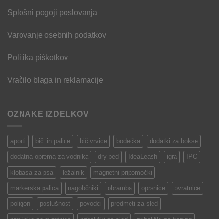
Splošni pogoji poslovanja
Varovanje osebnih podatkov
Politika piškotkov
Vračilo blaga in reklamacije
OZNAKE IZDELKOV
aporti
biči in palice
bič vrvice
bodečka
dodatki za bokse
dodatna oprema za vodnika
dry bed
IdeaLeash
igra
IPO
klobasa za psa
ležalnik
magnetni pripomočki
markerska palica
nagobčniki
obramba
oprsnice
ovratnice
poligon
poslušnost
povodci
predmeti za sled