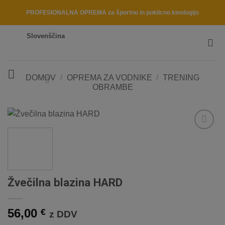
Skip
PROFESIONALNA OPREMA za športno in poklicno kinologijo
to
content
Slovenščina
DOMOV
/
OPREMA ZA VODNIKE
/
TRENING
OBRAMBE
Dodaj
na
listo
želja
Žvečilna blazina HARD
56,00
€
z DDV