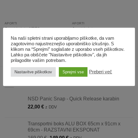
APORTI
APORTI
Aport iz jute KRPA
Aport iz jute
Cenovni
Cenovni
21,00
€
–
27,70
€
9,70
€
–
19,90
€
z DDV
z DDV
Na naši spletni strani uporabljamo piškotke, da vam
razpon:
razpon:
od
od
zagotovimo najustreznejšo uporabniško izkušnjo. S
21,00 €
9,70 €
klikom na “Sprejmi” soglašate z uporabo vseh piškotkov.
do
do
27,70 €
19,90 €
Lahko pa obiščete "Nastavitve piškotkov", da jih
prilagodite vašim potrebam.
Preberi več
Nastavitve piškotkov
Sprejmi vse
ZADNJE DODANO
NSD Panic Snap - Quick Release karabin
22,00
€
z DDV
Transportni boks ALU BOX 65cm x 91cm x
69cm - RAZSTAVNI EKSPONAT
Izvirna
Trenutna
169,00
€
149,00
€