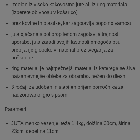
izdelan iz visoko kakovostne jute ali iz ring materiala
(izberete ob vnosu v košarico)
brez kovine in plastike, kar zagotavlja popolno varnost
juta ojačana s polipropilenom zagotavlja trajnost
uporabe, juta zaradi svojih lastnosti omogoča psu
prebijanje globoko v material brez tveganja za
poškodbe
ring material je najtrpežnejši material iz katerega se šiva
najzahtevnejše obleke za obrambo, nežen do dlesni
3 ročaji za udoben in stabilen prijem pomočnika za
nadzorovano igro s psom
Parametri:
JUTA mehko vezenje: teža 1,4kg, dolžina 38cm, širina
23cm, debelina 11cm