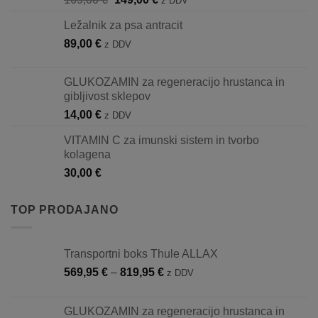
z DDV
cena
cena
Ležalnik za psa antracit
je
je:
89,00
€
bila:
149,00 €.
z DDV
169,00 €.
GLUKOZAMIN za regeneracijo hrustanca in
gibljivost sklepov
14,00
€
z DDV
VITAMIN C za imunski sistem in tvorbo
kolagena
30,00
€
TOP PRODAJANO
Transportni boks Thule ALLAX
Cenovni
569,95
€
–
819,95
€
z DDV
razpon:
od
GLUKOZAMIN za regeneracijo hrustanca in
569,95 €