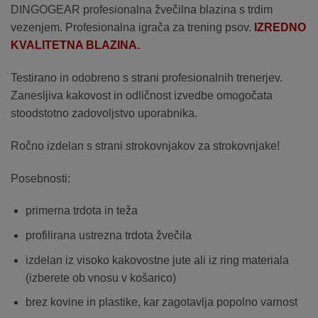
DINGOGEAR profesionalna žvečilna blazina s trdim
vezenjem. Profesionalna igrača za trening psov.
IZREDNO
KVALITETNA BLAZINA.
Testirano in odobreno s strani profesionalnih trenerjev.
Zanesljiva kakovost in odličnost izvedbe omogočata
stoodstotno zadovoljstvo uporabnika.
Ročno izdelan s strani strokovnjakov za strokovnjake!
Posebnosti:
primerna trdota in teža
profilirana ustrezna trdota žvečila
izdelan iz visoko kakovostne jute ali iz ring materiala
(izberete ob vnosu v košarico)
brez kovine in plastike, kar zagotavlja popolno varnost