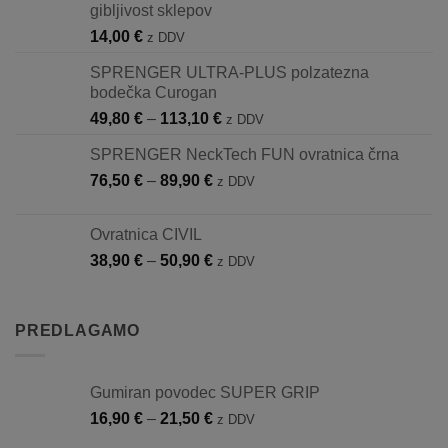
gibljivost sklepov
do
14,00
€
z DDV
819,95 €
SPRENGER ULTRA-PLUS polzatezna
bodečka Curogan
Cenovni
49,80
€
–
113,10
€
z DDV
razpon:
SPRENGER NeckTech FUN ovratnica črna
od
Cenovni
76,50
€
–
89,90
€
49,80 €
z DDV
razpon:
do
od
113,10 €
Ovratnica CIVIL
76,50 €
Cenovni
38,90
€
–
50,90
€
z DDV
do
razpon:
89,90 €
od
38,90 €
PREDLAGAMO
do
50,90 €
Gumiran povodec SUPER GRIP
Cenovni
16,90
€
–
21,50
€
z DDV
razpon: