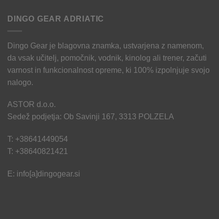
DINGO GEAR ADRIATIC
Dingo Gear je blagovna znamka, ustvarjena z namenom,
da vsak učitelj, pomočnik, vodnik, kinolog ali trener, začuti
varnost in funkcionalnost opreme, ki 100% izpolnjuje svojo
nalogo.
ASTOR d.o.o.
Sedež podjetja: Ob Savinji 167, 3313 POLZELA
T: +38641449054
T: +38640821421
E: info[a]dingogear.si