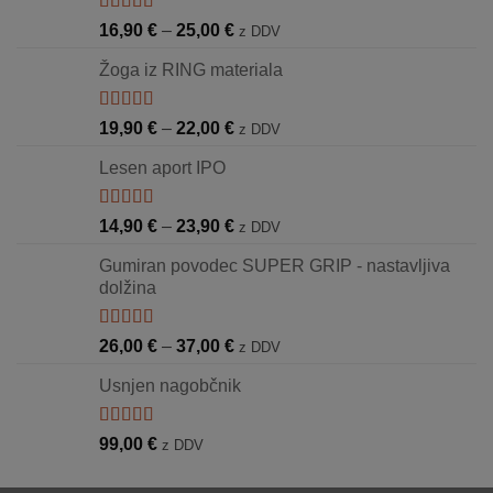
Ocenjeno
Cenovni
16,90
€
–
25,00
€
z DDV
5.00
od 5
razpon:
Žoga iz RING materiala
od
16,90 €
do
Ocenjeno
Cenovni
19,90
€
–
22,00
€
z DDV
5.00
od 5
25,00 €
razpon:
Lesen aport IPO
od
19,90 €
do
Ocenjeno
Cenovni
14,90
€
–
23,90
€
z DDV
5.00
od 5
22,00 €
razpon:
Gumiran povodec SUPER GRIP - nastavljiva
od
dolžina
14,90 €
do
23,90 €
Ocenjeno
Cenovni
26,00
€
–
37,00
€
z DDV
5.00
od 5
razpon:
Usnjen nagobčnik
od
26,00 €
do
Ocenjeno
99,00
€
z DDV
5.00
od 5
37,00 €