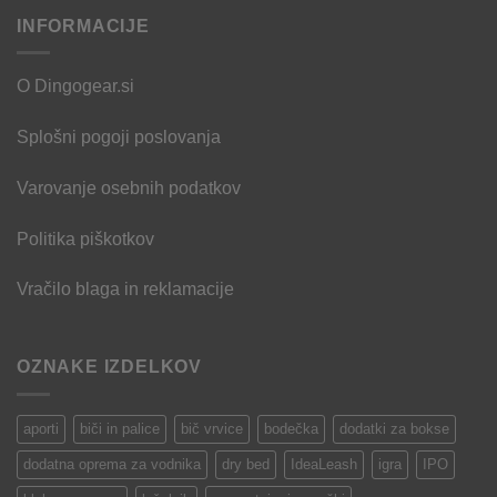
INFORMACIJE
O Dingogear.si
Splošni pogoji poslovanja
Varovanje osebnih podatkov
Politika piškotkov
Vračilo blaga in reklamacije
OZNAKE IZDELKOV
aporti
biči in palice
bič vrvice
bodečka
dodatki za bokse
dodatna oprema za vodnika
dry bed
IdeaLeash
igra
IPO