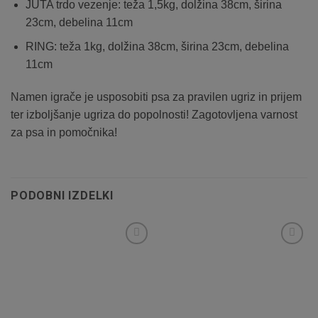
JUTA trdo vezenje: teža 1,5kg, dolžina 38cm, širina
23cm, debelina 11cm
RING: teža 1kg, dolžina 38cm, širina 23cm, debelina
11cm
Namen igrače je usposobiti psa za pravilen ugriz in prijem
ter izboljšanje ugriza do popolnosti! Zagotovljena varnost
za psa in pomočnika!
PODOBNI IZDELKI
Dodaj
Dodaj
na
na
listo
listo
želja
želja