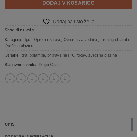
DODAJ V KOŠARICO
Dodaj na listo želja
Šifra:
Ni na voljo
Kategorije:
Igra
,
Oprema za pse
,
Oprema za vodnike
,
Trening obrambe
,
Žvečilne blazine
Oznake:
igra
,
obramba
,
priprava na IPO rokav
,
žvečilna blazina
Blagovna znamka:
Dingo Gear
OPIS
DODATNE INFORMACIJE