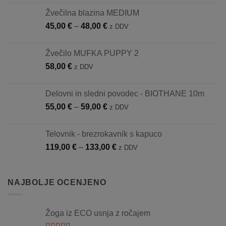
od
Žvečilna blazina MEDIUM
16,90 €
Cenovni
45,00
€
–
48,00
€
do
z DDV
razpon:
21,50 €
od
Žvečilo MUFKA PUPPY 2
45,00 €
58,00
€
z DDV
do
48,00 €
Delovni in sledni povodec - BIOTHANE 10m
Cenovni
55,00
€
–
59,00
€
z DDV
razpon:
od
Telovnik - brezrokavnik s kapuco
55,00 €
Cenovni
119,00
€
–
133,00
€
z DDV
do
razpon:
59,00 €
od
119,00 €
NAJBOLJE OCENJENO
do
133,00 €
Žoga iz ECO usnja z ročajem