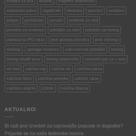
klobasa za psa
ležalnik
magnetni pripomočki
markerska palica
nagobčniki
obramba
oprsnice
ovratnice
poligon
poslušnost
povodci
predmeti za sled
prevleke za ovratnice
priboljški za sled
priboljški za trening
priprava na IPO rokav
proti grizenju povodca
proti vlečenju
sledenje
sprenger ovratnice
suho-mesnati priboljški
trening
trening mladih psov
trening pripomočki
varnostni pas za v avto
vet bed
zaščita nog
zaščita rok
zaščitna jakna
zaščitne hlače
zaščitne prevleke
zaščitni rokav
zaščitno oblačilo
ščitniki
žvečilna blazina
AKTUALNO!
Bi radi prvi izvedeli za najnovejše popuste in dogodke?
Prijavite se na naše tedenske novice.